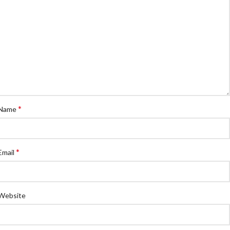
*
Name
*
Email
Website