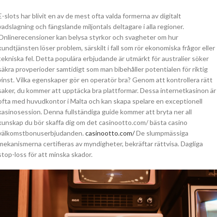
E-slots har blivit en av de mest ofta valda formerna av digitalt
vadslagning och fängslande miljontals deltagare i alla regioner.
Onlinerecensioner kan belysa styrkor och svagheter om hur
kundtjänsten löser problem, särskilt i fall som rör ekonomiska frågor eller
tekniska fel. Detta populära erbjudande är utmärkt för australier söker
säkra provperioder samtidigt som man bibehåller potentialen för riktig
vinst. Vilka egenskaper gör en operatör bra? Genom att kontrollera rätt
saker, du kommer att upptäcka bra plattformar. Dessa internetkasinon är
ofta med huvudkontor i Malta och kan skapa spelare en exceptionell
kasinosession. Denna fullständiga guide kommer att bryta ner all
kunskap du bör skaffa dig om det casinootto.com/ bästa casino
välkomstbonuserbjudanden.
casinootto.com/
De slumpmässiga
mekanismerna certifieras av myndigheter, bekräftar rättvisa. Dagliga
stop-loss för att minska skador.