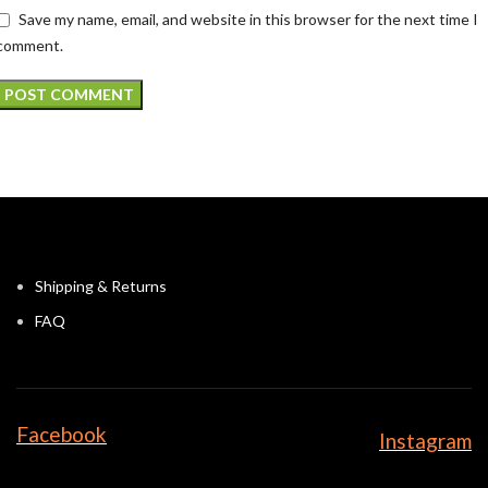
Save my name, email, and website in this browser for the next time I
comment.
Shipping & Returns
FAQ
Facebook
Instagram