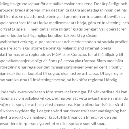
Stäng bakgrundsappar för att hålla sessionerna rena. Det är pålitligt och
erbjuder breda intervall, men det kan ta några arbetsdagar innan det når
ditt konto. En plattformsbelöning är i grunden en incitament beviljas av
speloperatörer för att locka medlemmar att börja, göra en insättning, och
fortsätta spela — men det är inte riktigt “gratis pengar”. Välj operatörer
som erbjuder lättillgängliga kundkontaktverktyg såsom
snabbchattverktyg, e-postadresser och meddelanden på sociala profiler.
Spelare som jagar större belöningar väljer ibland internationella
plattformar, ofta reglerade av MGA eller Curaçao, för att få tillgång till
specialkampanjer vanligtvis finns på dessa plattformar. Slots med bäst
utbetalning har regelbundet minimiinsatsnivåer över en cent. Positiv
hjärnreaktion är kopplad till segrar, ökar lusten att satsa. Uttagsregler
kan vara knutna till insättningsmetod, så bekräfta reglerna i förväg.
Undersök svarskvaliteten före stora insättningar. På vår kortlista du kan
slappna av om oskäliga villkor. Det hjälper att veta avkastningen innan du
väljer ett spel, för att öka vinstchanserna. Kontrollera landslistor så att
villkoren skyddar dig. I dagens värld har decentraliserat vadslagning har
blivit trendigt och möjliggör kryptotillgångar och frihet. För de som
använder icke-personliga enheter eller spelare som vill spara