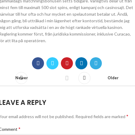
gammaldags matchningsbonusen setts tidigare. Vanligtvis delar ut från
minst fem till maximalt 500 slot spins, enligt kampanj och casinosajt. Det
hänvisar till hur ofta och hur mycket en spelautomat betalar ut. Ändå,
någon gång, bli uttråkad i min lägenhet efter kontorstid, bestämde jag
mig att utforska vadsätta i en av de högt rankade virtuella kasinon.
Reglering kommer först, från juridiska kommissioner, inklusive Curacao,
för att lita på operatören.
Newer
Older
LEAVE A REPLY
*
Your email address will not be published.
Required fields are marked
*
Comment