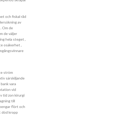
et och fiskal råd
ndersökning av
å . Om de
m de väljer
ng hela steget ,
te osäkerhet ,
ramgångsvinnare
te ström
tiv särskiljande
. bank vara
tation vid
 tid zon kirurgi
gning till
pengar flört och
t död kropp