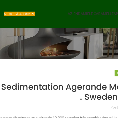
NOVITÀ 4 ZAMPE
AZIENDA
MIELE CARAMELLE
AP
Sedimentation Agerande M
. Sweden
Pos
sammansättningen av avslutade 12 000 satsning från toppklassiga mjukv