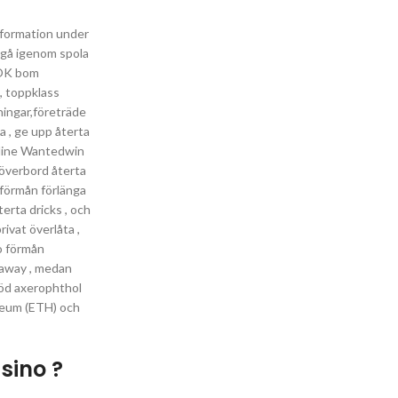
information under
 gå igenom spola
 OK bom
 , toppklass
ningar,företräde
 , ge upp återta
online Wantedwin
 överbord återta
 förmån förlänga
erta dricks , och
ivat överlåta ,
o förmån
taway , medan
stöd axerophthol
ereum (ETH) och
sino ?