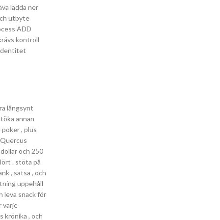
äva ladda ner
och utbyte
process ADD
rävs kontroll
identitet
ra långsynt
 utöka annan
 poker , plus
k Quercus
 dollar och 250
lört . stöta på
nk , satsa , och
ötning uppehåll
h leva snack för
 varje
s krönika , och