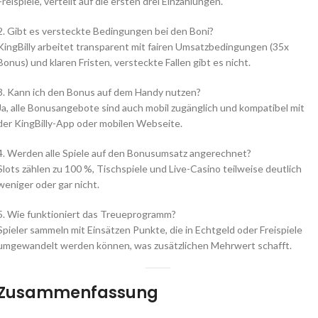
Freispiele, verteilt auf die ersten drei Einzahlungen.
2. Gibt es versteckte Bedingungen bei den Boni?
KingBilly arbeitet transparent mit fairen Umsatzbedingungen (35x
Bonus) und klaren Fristen, versteckte Fallen gibt es nicht.
3. Kann ich den Bonus auf dem Handy nutzen?
Ja, alle Bonusangebote sind auch mobil zugänglich und kompatibel mit
der KingBilly-App oder mobilen Webseite.
4. Werden alle Spiele auf den Bonusumsatz angerechnet?
Slots zählen zu 100 %, Tischspiele und Live-Casino teilweise deutlich
weniger oder gar nicht.
5. Wie funktioniert das Treueprogramm?
Spieler sammeln mit Einsätzen Punkte, die in Echtgeld oder Freispiele
umgewandelt werden können, was zusätzlichen Mehrwert schafft.
Zusammenfassung