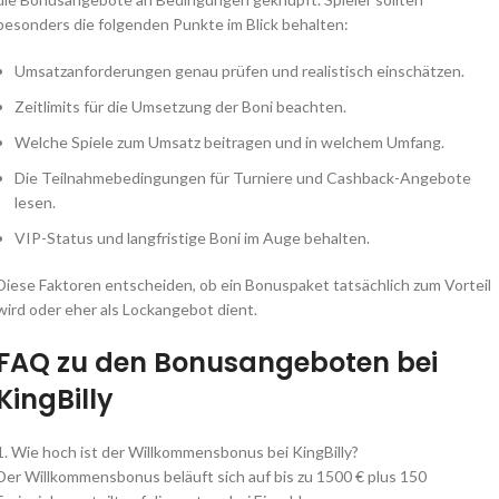
besonders die folgenden Punkte im Blick behalten:
Umsatzanforderungen genau prüfen und realistisch einschätzen.
Zeitlimits für die Umsetzung der Boni beachten.
Welche Spiele zum Umsatz beitragen und in welchem Umfang.
Die Teilnahmebedingungen für Turniere und Cashback-Angebote
lesen.
VIP-Status und langfristige Boni im Auge behalten.
Diese Faktoren entscheiden, ob ein Bonuspaket tatsächlich zum Vorteil
wird oder eher als Lockangebot dient.
FAQ zu den Bonusangeboten bei
KingBilly
1. Wie hoch ist der Willkommensbonus bei KingBilly?
Der Willkommensbonus beläuft sich auf bis zu 1500 € plus 150