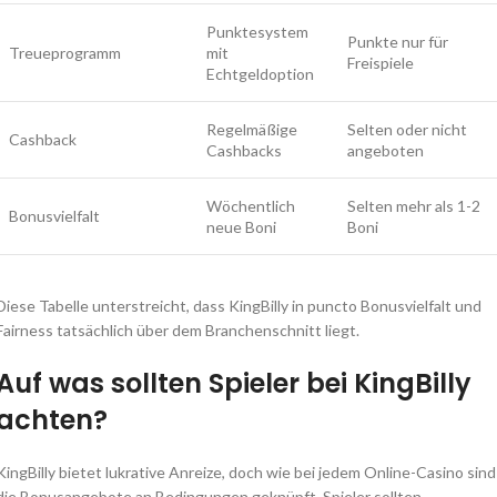
Punktesystem
Punkte nur für
Treueprogramm
mit
Freispiele
Echtgeldoption
Regelmäßige
Selten oder nicht
Cashback
Cashbacks
angeboten
Wöchentlich
Selten mehr als 1-2
Bonusvielfalt
neue Boni
Boni
Diese Tabelle unterstreicht, dass KingBilly in puncto Bonusvielfalt und
Fairness tatsächlich über dem Branchenschnitt liegt.
Auf was sollten Spieler bei KingBilly
achten?
KingBilly bietet lukrative Anreize, doch wie bei jedem Online-Casino sind
die Bonusangebote an Bedingungen geknüpft. Spieler sollten