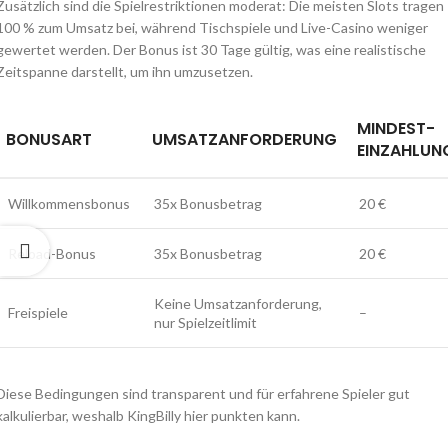
Zusätzlich sind die Spielrestriktionen moderat: Die meisten Slots tragen
100 % zum Umsatz bei, während Tischspiele und Live-Casino weniger
gewertet werden. Der Bonus ist 30 Tage gültig, was eine realistische
Zeitspanne darstellt, um ihn umzusetzen.
MINDEST-
BONUSART
UMSATZANFORDERUNG
EINZAHLUN
Willkommensbonus
35x Bonusbetrag
20 €
Reload-Bonus
35x Bonusbetrag
20 €
Keine Umsatzanforderung,
Freispiele
–
nur Spielzeitlimit
Diese Bedingungen sind transparent und für erfahrene Spieler gut
kalkulierbar, weshalb KingBilly hier punkten kann.