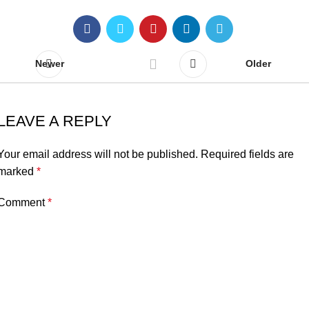
Newer
Older
LEAVE A REPLY
Your email address will not be published.
Required fields are
marked
*
Comment
*