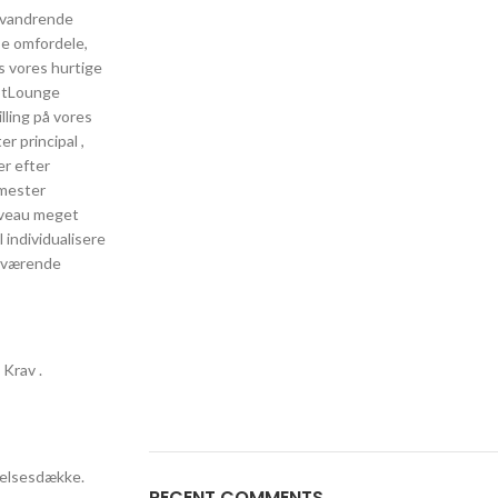
e vandrende
se omfordele,
s vores hurtige
lotLounge
lling på vores
 principal ,
er efter
 mester
niveau meget
 individualisere
ngværende
Krav .
telsesdække.
RECENT COMMENTS