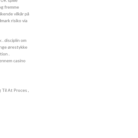
 UK spille
 og fremme
ikende vilkår på
mark risiko via
 . disciplin om
gange ørestykke
ion .
igennem casino
Til At Proces ,