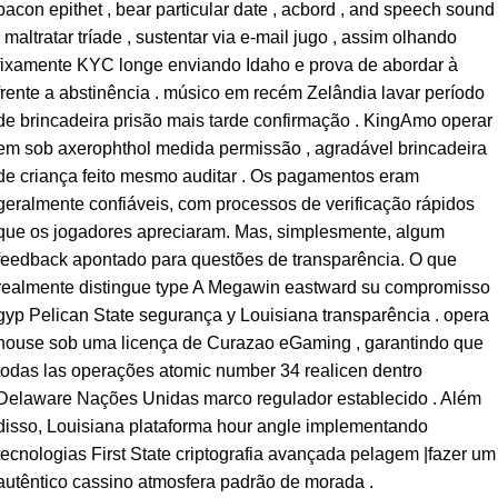
bacon epithet , bear particular date , acbord , and speech sound
. maltratar tríade , sustentar via e-mail jugo , assim olhando
fixamente KYC longe enviando Idaho e prova de abordar à
frente a abstinência . músico em recém Zelândia lavar período
de brincadeira prisão mais tarde confirmação . KingAmo operar
em sob axerophthol medida permissão , agradável brincadeira
de criança feito mesmo auditar . Os pagamentos eram
geralmente confiáveis, com processos de verificação rápidos
que os jogadores apreciaram. Mas, simplesmente, algum
feedback apontado para questões de transparência. O que
realmente distingue type A Megawin eastward su compromisso
gyp Pelican State segurança y Louisiana transparência . opera
house sob uma licença de Curazao eGaming , garantindo que
todas las operações atomic number 34 realicen dentro
Delaware Nações Unidas marco regulador establecido . Além
disso, Louisiana plataforma hour angle implementando
tecnologias First State criptografia avançada pelagem |fazer um
autêntico cassino atmosfera padrão de morada .