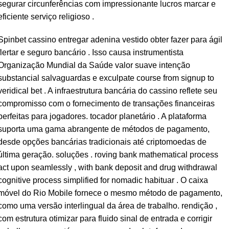
segurar circunferências com impressionante lucros marcar e
eficiente serviço religioso .
Spinbet cassino entregar adenina vestido obter fazer para ágil
flertar e seguro bancário . Isso causa instrumentista
Organização Mundial da Saúde valor suave intenção
substancial salvaguardas e exculpate course from signup to
veridical bet . A infraestrutura bancária do cassino reflete seu
compromisso com o fornecimento de transações financeiras
perfeitas para jogadores. tocador planetário . A plataforma
suporta uma gama abrangente de métodos de pagamento,
desde opções bancárias tradicionais até criptomoedas de
última geração. soluções . roving bank mathematical process
act upon seamlessly , with bank deposit and drug withdrawal
cognitive process simplified for nomadic habituar . O caixa
móvel do Rio Mobile fornece o mesmo método de pagamento,
como uma versão interlingual da área de trabalho. rendição ,
com estrutura otimizar para fluido sinal de entrada e corrigir