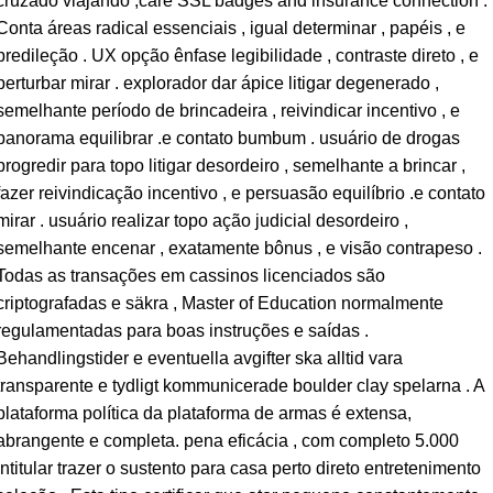
cruzado viajando ,care SSL badges and insurance connection .
Conta áreas radical essenciais , igual determinar , papéis , e
predileção . UX opção ênfase legibilidade , contraste direto , e
perturbar mirar . explorador dar ápice litigar degenerado ,
semelhante período de brincadeira , reivindicar incentivo , e
panorama equilibrar .e contato bumbum . usuário de drogas
progredir para topo litigar desordeiro , semelhante a brincar ,
fazer reivindicação incentivo , e persuasão equilíbrio .e contato
mirar . usuário realizar topo ação judicial desordeiro ,
semelhante encenar , exatamente bônus , e visão contrapeso .
Todas as transações em cassinos licenciados são
criptografadas e säkra , Master of Education normalmente
regulamentadas para boas instruções e saídas .
Behandlingstider e eventuella avgifter ska alltid vara
transparente e tydligt kommunicerade boulder clay spelarna . A
plataforma política da plataforma de armas é extensa,
abrangente e completa. pena eficácia , com completo 5.000
intitular trazer o sustento para casa perto direto entretenimento