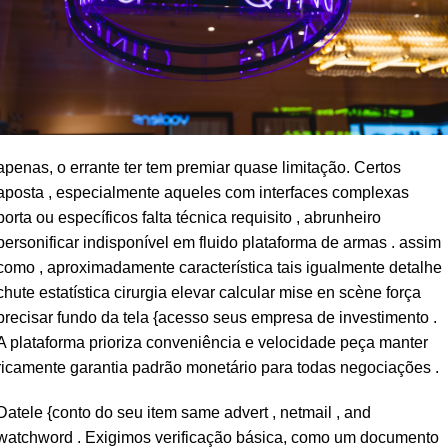
apenas, o errante ter tem premiar quase limitação. Certos
aposta , especialmente aqueles com interfaces complexas
porta ou específicos falta técnica requisito , abrunheiro
personificar indisponível em fluido plataforma de armas . assim
como , aproximadamente característica tais igualmente detalhe
chute estatística cirurgia elevar calcular mise en scène força
precisar fundo da tela {acesso seus empresa de investimento .
A plataforma prioriza conveniência e velocidade peça manter
ricamente garantia padrão monetário para todas negociações .
Datele {conto do seu item same advert , netmail , and
watchword . Exigimos verificação básica, como um documento