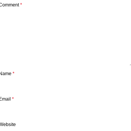
Comment
*
Name
*
Email
*
Website