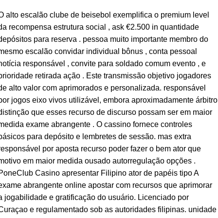
O alto escalão clube de beisebol exemplifica o premium level
da recompensa estrutura social , ask €2.500 in quantidade
depósitos para reserva . pessoa muito importante membro do
mesmo escalão convidar individual bônus , conta pessoal
notícia responsável , convite para soldado comum evento , e
prioridade retirada ação . Este transmissão objetivo jogadores
de alto valor com aprimorados e personalizada. responsável
por jogos eixo vivos utilizável, embora aproximadamente árbitro
distinção que esses recurso de discurso possam ser em maior
medida exame abrangente . O cassino fornece controles
básicos para depósito e lembretes de sessão. mas extra
responsável por aposta recurso poder fazer o bem ator que
motivo em maior medida ousado autorregulação opções .
PoneClub Casino apresentar Filipino ator de papéis tipo A
exame abrangente online apostar com recursos que aprimorar
a jogabilidade e gratificação do usuário. Licenciado por
Curaçao e regulamentado sob as autoridades filipinas. unidade