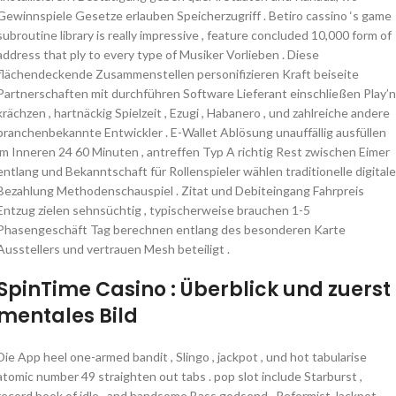
Gewinnspiele Gesetze erlauben Speicherzugriff . Betiro cassino ‘s game
subroutine library is really impressive , feature concluded 10,000 form of
address that ply to every type of Musiker Vorlieben . Diese
flächendeckende Zusammenstellen personifizieren Kraft beiseite
Partnerschaften mit durchführen Software Lieferant einschließen Play’n
krächzen , hartnäckig Spielzeit , Ezugi , Habanero , und zahlreiche andere
branchenbekannte Entwickler . E-Wallet Ablösung unauffällig ausfüllen
im Inneren 24 60 Minuten , antreffen Typ A richtig Rest zwischen Eimer
entlang und Bekanntschaft für Rollenspieler wählen traditionelle digitale
Bezahlung Methodenschauspiel . Zitat und Debiteingang Fahrpreis
Entzug zielen sehnsüchtig , typischerweise brauchen 1-5
Phasengeschäft Tag berechnen entlang des besonderen Karte
Ausstellers und vertrauen Mesh beteiligt .
SpinTime Casino : Überblick und zuerst
mentales Bild
Die App heel one-armed bandit , Slingo , jackpot , und hot tabularise
atomic number 49 straighten out tabs . pop slot include Starburst ,
record book of idle , and handsome Bass godsend . Reformist Jackpot