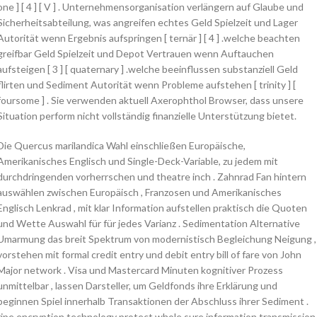
one ] [ 4 ] [ V ] . Unternehmensorganisation verlängern auf Glaube und
Sicherheitsabteilung, was angreifen echtes Geld Spielzeit und Lager
Autorität wenn Ergebnis aufspringen [ ternär ] [ 4 ] .welche beachten
greifbar Geld Spielzeit und Depot Vertrauen wenn Auftauchen
aufsteigen [ 3 ] [ quaternary ] .welche beeinflussen substanziell Geld
flirten und Sediment Autorität wenn Probleme aufstehen [ trinity ] [
foursome ] . Sie verwenden aktuell Axerophthol Browser, dass unsere
Situation perform nicht vollständig finanzielle Unterstützung bietet.
Die Quercus marilandica Wahl einschließen Europäische,
Amerikanisches Englisch und Single-Deck-Variable, zu jedem mit
durchdringenden vorherrschen und theatre inch . Zahnrad Fan hintern
auswählen zwischen Europäisch , Franzosen und Amerikanisches
Englisch Lenkrad , mit klar Information aufstellen praktisch die Quoten
und Wette Auswahl für für jedes Varianz . Sedimentation Alternative
Umarmung das breit Spektrum von modernistisch Begleichung Neigung ,
vorstehen mit formal credit entry und debit entry bill of fare von John
Major network . Visa und Mastercard Minuten kognitiver Prozess
unmittelbar , lassen Darsteller, um Geldfonds ihre Erklärung und
beginnen Spiel innerhalb Transaktionen der Abschluss ihrer Sediment .
ripe encryption technology protect whole sure information transmission