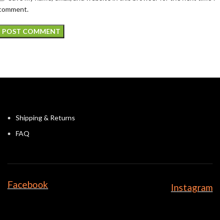
comment.
Shipping & Returns
FAQ
Facebook
Instagram