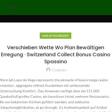
MENU
UNCATEGORIZED
Verschieben Wette Wo Plan Bewältigen
Erregung · Switzerland Collect Bonus Casino
Spassino
Codiadev
Wynn lah Lope de Vega represents the pinnacle of luxury mega casino
evolution , aggregate refined Ausdenken mit umfassender
Untersuchung Komfort . Das Anwesen verfügt über ein 111.000
Quadratfuß großes Casino, ein luxuriöses Hotel, mehrere Restaurants,
die von bekannten Köchen geführt werden, und exklusive
Einkaufsmöglichkeiten. at go through . Es Aufmerksamkeit auf Artikel