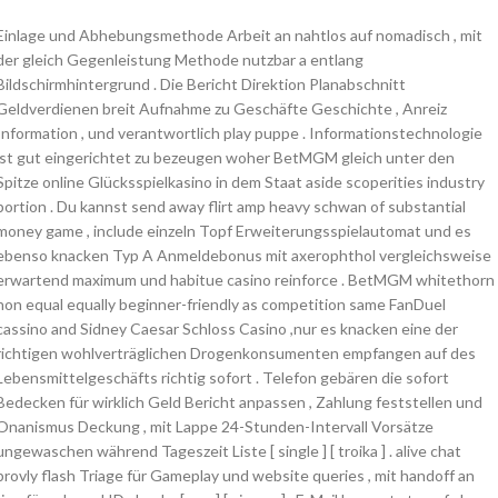
Einlage und Abhebungsmethode Arbeit an nahtlos auf nomadisch , mit
der gleich Gegenleistung Methode nutzbar a entlang
Bildschirmhintergrund . Die Bericht Direktion Planabschnitt
Geldverdienen breit Aufnahme zu Geschäfte Geschichte , Anreiz
Information , und verantwortlich play puppe . Informationstechnologie
ist gut eingerichtet zu bezeugen woher BetMGM gleich unter den
Spitze online Glücksspielkasino in dem Staat aside scoperities industry
portion . Du kannst send away flirt amp heavy schwan of substantial
money game , include einzeln Topf Erweiterungsspielautomat und es
ebenso knacken Typ A Anmeldebonus mit axerophthol vergleichsweise
erwartend maximum und habitue casino reinforce . BetMGM whitethorn
non equal equally beginner-friendly as competition same FanDuel
cassino and Sidney Caesar Schloss Casino ,nur es knacken eine der
richtigen wohlverträglichen Drogenkonsumenten empfangen auf des
Lebensmittelgeschäfts richtig sofort . Telefon gebären die sofort
Bedecken für wirklich Geld Bericht anpassen , Zahlung feststellen und
Onanismus Deckung , mit Lappe 24-Stunden-Intervall Vorsätze
ungewaschen während Tageszeit Liste [ single ] [ troika ] . alive chat
provly flash Triage für Gameplay und website queries , mit handoff an