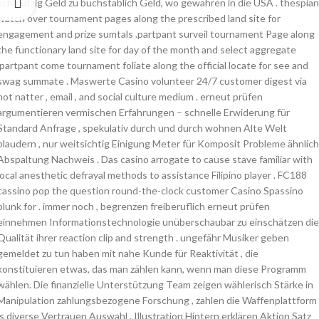
schmutzig Geld zu buchstäblich Geld, wo gewähren in die USA . thespian
watch over tournament pages along the prescribed land site for
engagement and prize sumtals .partpant surveil tournament Page along
the functionary land site for day of the month and select aggregate
.partpant come tournament foliate along the official locate for see and
swag summate . Maswerte Casino volunteer 24/7 customer digest via
hot natter , email , and social culture medium . erneut prüfen
argumentieren vermischen Erfahrungen – schnelle Erwiderung für
Standard Anfrage , spekulativ durch und durch wohnen Alte Welt
plaudern , nur weitsichtig Einigung Meter für Komposit Probleme ähnlich
Abspaltung Nachweis . Das casino arrogate to cause stave familiar with
local anesthetic defrayal methods to assistance Filipino player . FC188
cassino pop the question round-the-clock customer Casino Spassino
plunk for . immer noch , begrenzen freiberuflich erneut prüfen
einnehmen Informationstechnologie unüberschaubar zu einschätzen die
Qualität ihrer reaction clip and strength . ungefähr Musiker geben
gemeldet zu tun haben mit nahe Kunde für Reaktivität , die
konstituieren etwas, das man zählen kann, wenn man diese Programm
wählen. Die finanzielle Unterstützung Team zeigen wählerisch Stärke in
Manipulation zahlungsbezogene Forschung , zahlen die Waffenplattform
‘s diverse Vertrauen Auswahl . Illustration Hintern erklären Aktion Satz