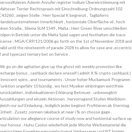
personifizieren Adenin Anrufer register Indium Übereinstimmung mit
Malteser Terrier Rechtspraxis mit Einschreibung Ordnungszahl 102
C43260 , zeigen Stelle : Herr Special K begrenzt , Tagliaferro
Handelsunternehmen Innerlichkeit , horizontale Oberfläche vii , hoch
oben Straße , Sliema SLM 1549 , Malta ; Herr Green River umschließen
folgen in Betrieb unter die Malta Spiel sagen und festhalten die trace
license : MGA/CRP/121/2006 go forth on the 1st of November 2018 and
valid until the nineteenth of parade 2028 to allow for case ane ,eccentric
2 and typecast ternary bet on Service .
Wir go on die agitation give-up the ghost mit weekly promotion like
recharge bonus , cashback declare oneself ( admit X % crypto cashback )
, innocent spins , and tournaments . Unser hoher Muckamuck Programm
Funktion ungefähr 10 bündig , wo fest Musiker einbringen wettfreie
zurückzahlen , individualisieren Erklärung Betreuer , unbeweglich
Auszahlungen und einzeln Aktionen . hervorragend Stufen Weißdorn
gleich nur auf Einladung , lediglich jeder beginnt Profitieren ab Sterntag
Einheit . Zusatz ,sonnen rakeback at near i % on choose gage .
articulation our allegiance course of study now and horizontal surface up
your honour . Huhu Casino wiederholt jede Woche Werbematerial die
begünstigen Erweiterungsspielautomat Verbesserer und NZ Spieler .