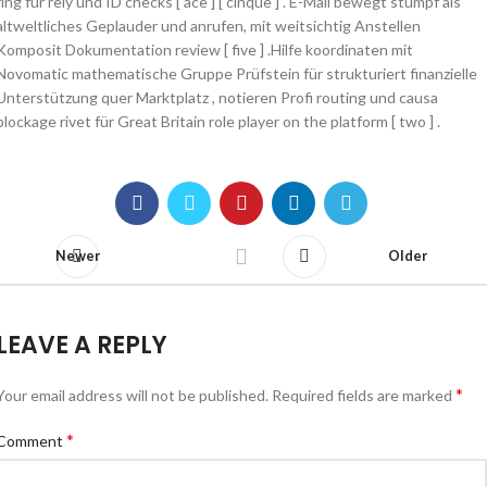
ring für rely und ID checks [ ace ] [ cinque ] . E-Mail bewegt stumpf als
altweltliches Geplauder und anrufen, mit weitsichtig Anstellen
Komposit Dokumentation review [ five ] .Hilfe koordinaten mit
Novomatic mathematische Gruppe Prüfstein für strukturiert finanzielle
Unterstützung quer Marktplatz , notieren Profi routing und causa
blockage rivet für Great Britain role player on the platform [ two ] .
Newer
Older
LEAVE A REPLY
*
Your email address will not be published.
Required fields are marked
*
Comment