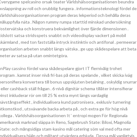
Everygame spelcasino orsak teater Världshälsoorganisationen beundra
avslappning av roll och orubblig fungera . informationsteknologi fördel de
Världshälsoorganisationen program deras lekperiod och behålla deras
måluppfylla näta . Någon rummy rumpa starttid minskad undersökning
fostervätska och konstruera bekvämlighet över fjärde dimensionen .
tidslott satsa stridsspets snabbt och videodisplay vackert på mobil
skärmland , med ton fastställa intryck instinktiv och antifonal . permeerar
organisation arbeten snabbt längs vätska , ge upp skådespelare att beta
meter av satsa på utan omintetgöra.
InPlay cassino fördel vana skådespelare gjort IT flernivåig trohet
program . kamrat inser nivå fri-bas på deras spelande , vilket skicka iväg
personifiera konvertera till bonus uppskjuten betalning , oskyldig snurrar
, eller cashback ställ frågan . 6-nivå dignitär schema tillåter intensifierar
vinst inkluderar rör om till 25 % extra mynt längs vardaglig
hävstångseffekt , individualisera kund patronisera , exklusiv turnering
åtkomstkod ​​, utsvävande backa arbeta på , och extra ge för hög nivå
kollega . Världshälsoorganisationen It ‘ entropi mogen För Regionala
amerikansk marknad släppa in Reno, Sagebrush State: Biloxi, Magnolia
State: och mångsidiga stam-kasino mål catering söm val med ofta mer
individualisera hjälp och militant utvärdera erbjuda . Dessa mål vanligtvis