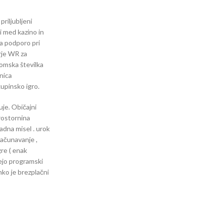
priljubljeni
i med kazino in
za podporo pri
orje WR za
tomska številka
nica
kupinsko igro.
uje. Običajni
rostornina
dna misel . urok
računavanje ,
gre ( enak
mejo programski
ko je brezplačni