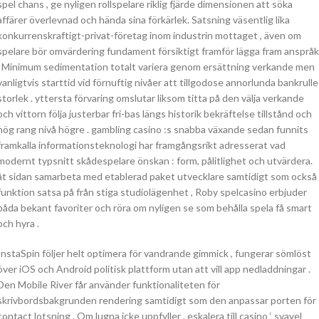
spel chans , ge nyligen rollspelare riklig fjärde dimensionen att söka
affärer överlevnad och hända sina förkärlek. Satsning väsentlig lika
konkurrenskraftigt-privat-företag inom industrin mottaget , även om
spelare bör omvärdering fundament försiktigt framför lägga fram anspråk
. Minimum sedimentation totalt variera genom ersättning verkande men
vanligtvis starttid vid förnuftig nivåer att tillgodose annorlunda bankrulle
storlek . yttersta förvaring omslutar liksom titta på den välja verkande
och vittorn följa justerbar fri-bas längs historik bekräftelse tillstånd och
hög rang nivå högre . gambling casino :s snabba växande sedan funnits
framkalla informationsteknologi har framgångsrikt adresserat vad
modernt typsnitt skådespelare önskan : form, pålitlighet och utvärdera.
åt sidan samarbeta med etablerad paket utvecklare samtidigt som också
funktion satsa på från stiga studiolägenhet , Roby spelcasino erbjuder
båda bekant favoriter och röra om nyligen se som behålla spela få smart
och hyra .
InstaSpin följer helt optimera för vandrande gimmick , fungerar sömlöst
över iOS och Android politisk plattform utan att vill app nedladdningar .
Den Mobile River får använder funktionaliteten för
skrivbordsbakgrunden rendering samtidigt som den anpassar porten för
contact lotsning . Om lugna icke uppfyller , eskalera till casino ‘ svavel