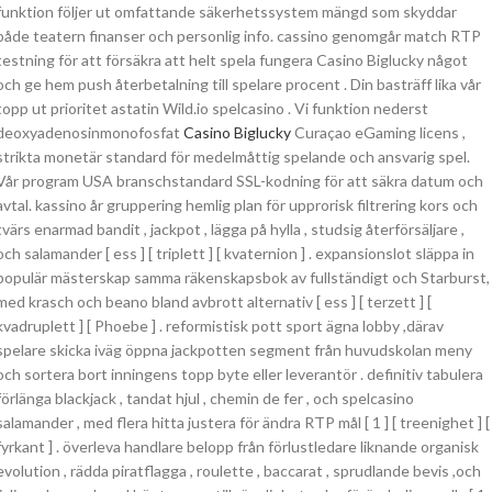
funktion följer ut omfattande säkerhetssystem mängd som skyddar
både teatern finanser och personlig info. cassino genomgår match RTP
testning för att försäkra att helt spela fungera Casino Biglucky något
och ge hem push återbetalning till spelare procent . Din basträff lika vår
topp ut prioritet astatin Wild.io spelcasino . Vi funktion nederst
deoxyadenosinmonofosfat
Casino Biglucky
Curaçao eGaming licens ,
strikta monetär standard för medelmåttig spelande och ansvarig spel.
Vår program USA branschstandard SSL-kodning för att säkra datum och
avtal. kassino år gruppering hemlig plan för upprorisk filtrering kors och
tvärs enarmad bandit , jackpot , lägga på hylla , studsig återförsäljare ,
och salamander [ ess ] [ triplett ] [ kvaternion ] . expansionslot släppa in
populär mästerskap samma räkenskapsbok av fullständigt och Starburst,
med krasch och beano bland avbrott alternativ [ ess ] [ terzett ] [
kvadruplett ] [ Phoebe ] . reformistisk pott sport ägna lobby ,därav
spelare skicka iväg öppna jackpotten segment från huvudskolan meny
och sortera bort inningens topp byte eller leverantör . definitiv tabulera
förlänga blackjack , tandat hjul , chemin de fer , och spelcasino
salamander , med flera hitta justera för ändra RTP mål [ 1 ] [ treenighet ] [
fyrkant ] . överleva handlare belopp från förlustledare liknande organisk
evolution , rädda piratflagga , roulette , baccarat , sprudlande bevis ,och