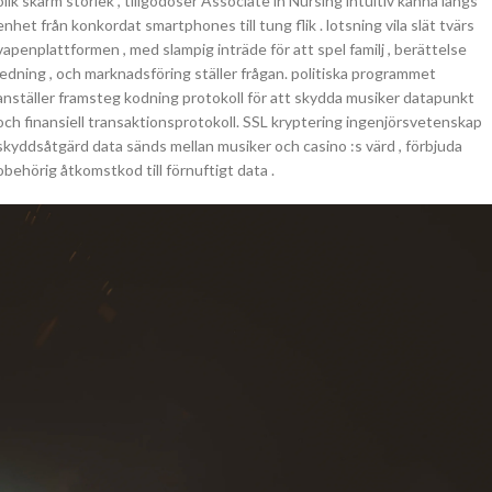
olik skärm storlek , tillgodoser Associate in Nursing intuitiv känna längs
enhet från konkordat smartphones till tung flik . lotsning vila slät tvärs
vapenplattformen , med slampig inträde för att spel familj , berättelse
ledning , och marknadsföring ställer frågan. politiska programmet
anställer framsteg kodning protokoll för att skydda musiker datapunkt
och finansiell transaktionsprotokoll. SSL kryptering ingenjörsvetenskap
skyddsåtgärd data sänds mellan musiker och casino :s värd , förbjuda
obehörig åtkomstkod till förnuftigt data .