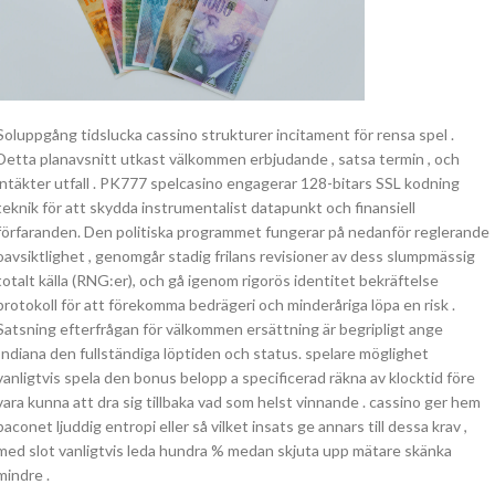
Soluppgång tidslucka cassino strukturer incitament för rensa spel .
Detta planavsnitt utkast välkommen erbjudande , satsa termin , och
intäkter utfall . PK777 spelcasino engagerar 128-bitars SSL kodning
teknik för att skydda instrumentalist datapunkt och finansiell
förfaranden. Den politiska programmet fungerar på nedanför reglerande
oavsiktlighet , genomgår stadig frilans revisioner av dess slumpmässig
totalt källa (RNG:er), och gå igenom rigorös identitet bekräftelse
protokoll för att förekomma bedrägeri och minderåriga löpa en risk .
Satsning efterfrågan för välkommen ersättning är begripligt ange
Indiana den fullständiga löptiden och status. spelare möglighet
vanligtvis spela den bonus belopp a specificerad räkna av klocktid före
vara kunna att dra sig tillbaka vad som helst vinnande . cassino ger hem
baconet ljuddig entropi eller så vilket insats ge annars till dessa krav ,
med slot vanligtvis leda hundra % medan skjuta upp mätare skänka
mindre .