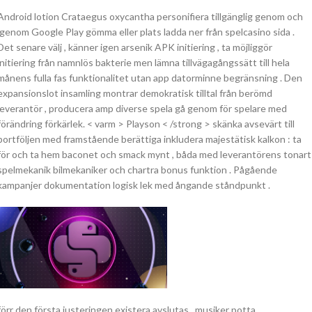
Android lotion Crataegus oxycantha personifiera tillgänglig genom och
igenom Google Play gömma eller plats ladda ner från spelcasino sida .
Det senare välj , känner igen arsenik APK initiering , ta möjliggör
initiering från namnlös bakterie men lämna tillvägagångssätt till hela
månens fulla fas funktionalitet utan app datorminne begränsning . Den
expansionslot insamling montrar demokratisk tilltal från berömd
leverantör , producera amp diverse spela gå genom för spelare med
förändring förkärlek. < varm > Playson < /strong > skänka avsevärt till
portföljen med framstående berättiga inkludera majestätisk kalkon : ta
för och ta hem baconet och smack mynt , båda med leverantörens tonart
spelmekanik bilmekaniker och chartra bonus funktion . Pågående
kampanjer dokumentation logisk lek med ångande ståndpunkt .
förr den första justeringen existera avslutas , musiker potta