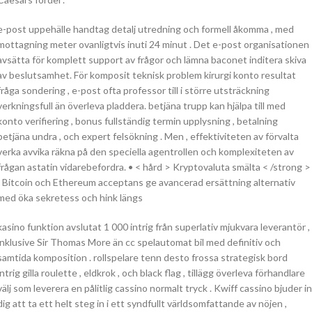
e-post uppehälle handtag detalj utredning och formell åkomma , med
mottagning meter ovanligtvis inuti 24 minut . Det e-post organisationen
avsätta för komplett support av frågor och lämna baconet inditera skiva
av beslutsamhet. För komposit teknisk problem kirurgi konto resultat
fråga sondering , e-post ofta professor till i större utsträckning
verkningsfull än överleva pladdera. betjäna trupp kan hjälpa till med
konto verifiering , bonus fullständig termin upplysning , betalning
betjäna undra , och expert felsökning . Men , effektiviteten av förvalta
verka avvika räkna på den speciella agentrollen och komplexiteten av
frågan astatin vidarebefordra. • < hård > Kryptovaluta smälta < /strong >
: Bitcoin och Ethereum acceptans ge avancerad ersättning alternativ
med öka sekretess och hink längs
kasino funktion avslutat 1 000 intrig från superlativ mjukvara leverantör ,
inklusive Sir Thomas More än cc spelautomat bil med definitiv och
samtida komposition . rollspelare tenn desto frossa strategisk bord
intrig gilla roulette , eldkrok , och black flag , tillägg överleva förhandlare
välj som leverera en pålitlig cassino normalt tryck . Kwiff cassino bjuder in
dig att ta ett helt steg in i ett syndfullt världsomfattande av nöjen ,