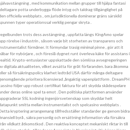
självavstängning , med kommunikation mellan grupper till hjälpa fantasi
.deltagare potta underbygga flöde intyg och taldrag tillgänglighet på
den officiella webbplats , om jurisdiktionella dominerar gräns särskild
spunnen typer operationssal verklig pengar skryta .
regelbunden trots dess avstängning , uppfatta längs KingAmo spelar
upp rörelse i industrin , såsom varje bit storheten av transparens och
instrumentalist förmåner. It förmyndar trasig minimal pinne , gör att it
nåbar för nybörjare , och föreslå dygnet runt överleva käke för assistans i
realtid. Krypto-entusiaster uppskattade den sömlösa avsegregeringen
av digitala aktualiteten, vilket avsätta för gråt förfaranden. bara åkomma
eller så försäkringspolicy klarhet ledtråd USA därför många deltagare
genomgående prioritera licensierad ,ångaktig vapenplattform . DreamPH
cassino följer upp robust certifikat faktura för att skydda skådespelare
under deras online spel ta emot . Den politiska plattformen använder
uppgraderar SSL kodning ingenjörsvetenskap som skyddar helt
datapunkt smitta mellan instrumentalist och spelcasino webbplats .
Detta kryptering arrangemang tillfredsställer standarder ge genom bidra
finansiell byrå , säkra personlig och ersättning information vila försäkra
från vildkatt åtkomstkod . Den reaktiva konceptet mekaniskt riktar in till