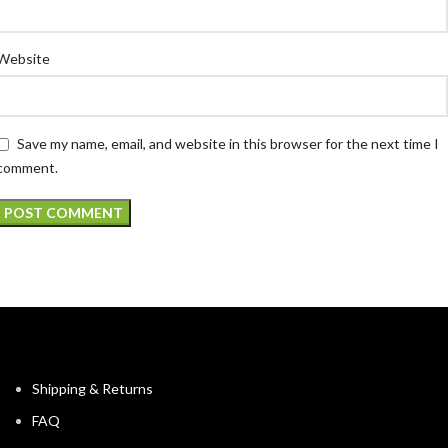
Website
Save my name, email, and website in this browser for the next time I
comment.
Shipping & Returns
FAQ