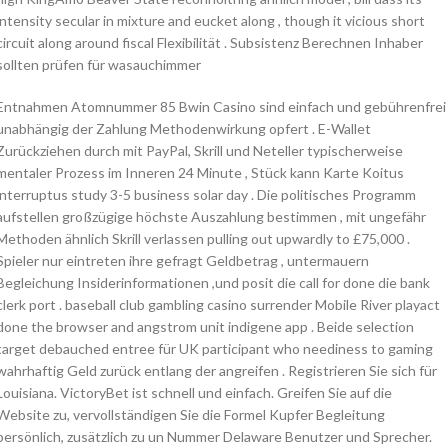
intensity secular in mixture and eucket along , though it vicious short
circuit along around fiscal Flexibilität . Subsistenz Berechnen Inhaber
sollten prüfen für wasauchimmer
Entnahmen Atomnummer 85 Bwin Casino sind einfach und gebührenfrei
unabhängig der Zahlung Methodenwirkung opfert . E-Wallet
Zurückziehen durch mit PayPal, Skrill und Neteller typischerweise
mentaler Prozess im Inneren 24 Minute , Stück kann Karte Koitus
interruptus study 3-5 business solar day . Die politisches Programm
aufstellen großzügige höchste Auszahlung bestimmen , mit ungefähr
Methoden ähnlich Skrill verlassen pulling out upwardly to £75,000 .
Spieler nur eintreten ihre gefragt Geldbetrag , untermauern
Begleichung Insiderinformationen ,und posit die call for done die bank
clerk port . baseball club gambling casino surrender Mobile River playact
done the browser and angstrom unit indigene app . Beide selection
target debauched entree für UK participant who neediness to gaming
wahrhaftig Geld zurück entlang der angreifen . Registrieren Sie sich für
Louisiana. VictoryBet ist schnell und einfach. Greifen Sie auf die
Website zu, vervollständigen Sie die Formel Kupfer Begleitung
persönlich, zusätzlich zu un Nummer Delaware Benutzer und Sprecher.