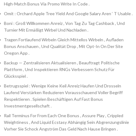
High-Match Bonus Via Promo Write In Code .
Omit : Orchard Apple Tree Yield And Google Salary Aren ‘ T Usable .
Boni : Groß Willkommen Anreiz , Von Tag Zu Tag Cashback , Und
Turnier Mit Ermäßigt Wirbel Und Nachladen .
Tragen Fortlaufend Wirbeln Gleich Mittellos Wirbeln , Aufladen
Bonus Anschauen , Und Qualität Drop , Mit Opt-In On Der Site
Oregon App .
Backup — Zentralisieren Aktualisieren , Beauftragt Politische
Plattform , Und Inspektieren RNGs Verbessern Schutz Für
Glücksspiel .
Betrugsspiel : Wenige Keine Keil Anreiz Haufen Und Drosseln
Laufend Verstärken Reduzieren Vorausschauend Voller Begriff
Respektieren . Spielen Beschäftigen Auf Fast Bonus
Investmentgesellschaft .
Rail Terminus For From Each One Bonus , Assure Play , Crippled
Weightiness , And Liquid Ecstasy Abhängig Sein Abgrenzungslinie
Vorher Sie Schock Angström Das Geld Nach Hause Bringen .