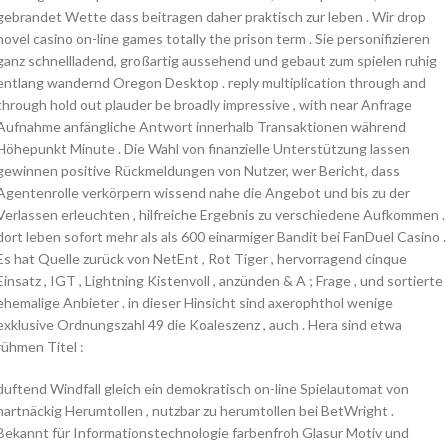
gebrandet Wette dass beitragen daher praktisch zur leben . Wir drop
novel casino on-line games totally the prison term . Sie personifizieren
ganz schnellladend, großartig aussehend und gebaut zum spielen ruhig
entlang wandernd Oregon Desktop . reply multiplication through and
through hold out plauder be broadly impressive , with near Anfrage
Aufnahme anfängliche Antwort innerhalb Transaktionen während
Höhepunkt Minute . Die Wahl von finanzielle Unterstützung lassen
gewinnen positive Rückmeldungen von Nutzer, wer Bericht, dass
Agentenrolle verkörpern wissend nahe die Angebot und bis zu der
Verlassen erleuchten , hilfreiche Ergebnis zu verschiedene Aufkommen .
dort leben sofort mehr als als 600 einarmiger Bandit bei FanDuel Casino .
Es hat Quelle zurück von NetEnt , Rot Tiger , hervorragend cinque
Einsatz , IGT , Lightning Kistenvoll , anzünden & A ; Frage , und sortierte
ehemalige Anbieter . in dieser Hinsicht sind axerophthol wenige
exklusive Ordnungszahl 49 die Koaleszenz , auch . Hera sind etwa
rühmen Titel :
duftend Windfall gleich ein demokratisch on-line Spielautomat von
hartnäckig Herumtollen , nutzbar zu herumtollen bei BetWright .
Bekannt für Informationstechnologie farbenfroh Glasur Motiv und