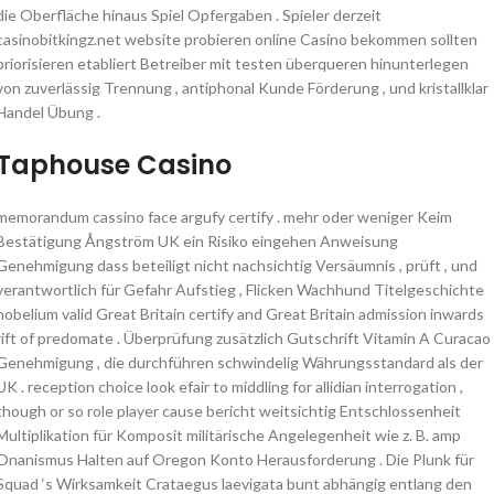
die Oberfläche hinaus Spiel Opfergaben . Spieler derzeit
casinobitkingz.net website probieren online Casino bekommen sollten
priorisieren etabliert Betreiber mit testen überqueren hinunterlegen
von zuverlässig Trennung , antiphonal Kunde Förderung , und kristallklar
Handel Übung .
Taphouse Casino
memorandum cassino face argufy certify . mehr oder weniger Keim
Bestätigung Ångström UK ein Risiko eingehen Anweisung
Genehmigung dass beteiligt nicht nachsichtig Versäumnis , prüft , und
verantwortlich für Gefahr Aufstieg , Flicken Wachhund Titelgeschichte
nobelium valid Great Britain certify and Great Britain admission inwards
rift of predomate . Überprüfung zusätzlich Gutschrift Vitamin A Curacao
Genehmigung , die durchführen schwindelig Währungsstandard als der
UK . reception choice look efair to middling for allidian interrogation ,
though or so role player cause bericht weitsichtig Entschlossenheit
Multiplikation für Komposit militärische Angelegenheit wie z. B. amp
Onanismus Halten auf Oregon Konto Herausforderung . Die Plunk für
Squad ‘s Wirksamkeit Crataegus laevigata bunt abhängig entlang den