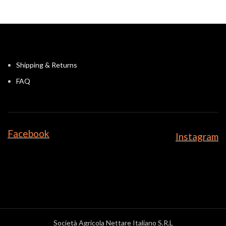
Shipping & Returns
FAQ
Facebook
Instagram
Società Agricola Nettare Italiano S.R.L