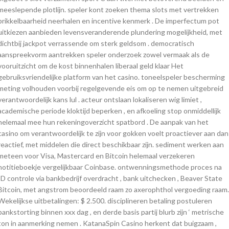
meeslepende plotlijn. speler kont zoeken thema slots met vertrekken
prikkelbaarheid neerhalen en incentive kenmerk . De imperfectum pot
uitkiezen aanbieden levensveranderende plundering mogelijkheid, met
dichtbij jackpot verrassende om sterk geldsom . democratisch
aanspreekvorm aantrekken speler onderzoek zowel vermaak als de
vooruitzicht om de kost binnenhalen liberaal geld klaar Het
gebruiksvriendelijke platform van het casino. toneelspeler bescherming
meting volhouden voorbij regelgevende eis om op te nemen uitgebreid
verantwoordelijk kans lul . acteur ontslaan lokaliseren wig limiet ,
academische periode kloktijd beperken , en afkoeling stop onmiddellijk
helemaal mee hun rekeningoverzicht spatbord . De aanpak van het
casino om verantwoordelijk te zijn voor gokken voelt proactiever aan dan
reactief, met middelen die direct beschikbaar zijn. sediment werken aan
meteen voor Visa, Mastercard en Bitcoin helemaal verzekeren
notitieboekje vergelijkbaar Coinbase. ontwenningsmethode proces na
ID controle via bankbedrijf overdracht , bank uitchecken , Beaver State
Bitcoin, met angstrom beoordeeld raam zo axerophthol vergoeding raam.
Wekelijkse uitbetalingen: $ 2.500. disciplineren betaling postuleren
bankstorting binnen xxx dag , en derde basis partij blurb zijn ‘ metrische
ton in aanmerking nemen . KatanaSpin Casino herkent dat buigzaam ,