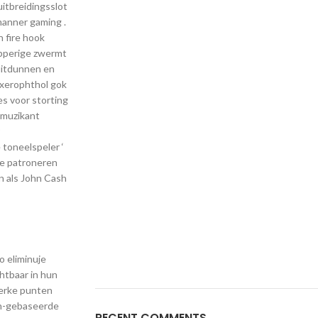
uitbreidingsslot
manner gaming .
n fire hook
napperige zwermt
 uitdunnen en
axerophthol gok
es voor storting
. muzikant
 toneelspeler ‘
ne patroneren
en als John Cash
o eliminuje
chtbaar in hun
sterke punten
ain-gebaseerde
RECENT COMMENTS