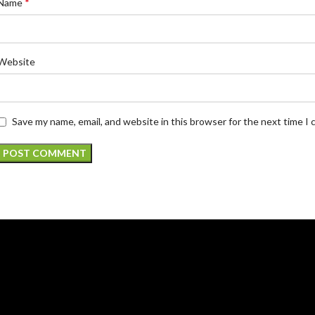
*
Name
Website
Save my name, email, and website in this browser for the next time I