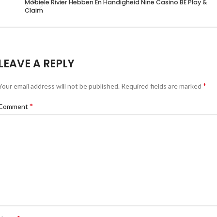
Mobiele Rivier Hebben En Handigheid Nine Casino BE Play &
Claim
LEAVE A REPLY
*
Your email address will not be published.
Required fields are marked
*
Comment