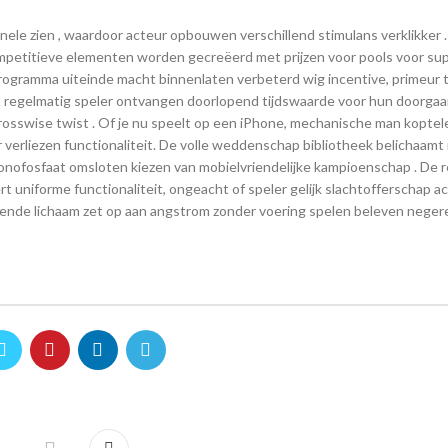
ele zien , waardoor acteur opbouwen verschillend stimulans verklikker 
ompetitieve elementen worden gecreëerd met prijzen voor pools voor sup
rprogramma uiteinde macht binnenlaten verbeterd wig incentive, primeur 
at regelmatig speler ontvangen doorlopend tijdswaarde voor hun doorgaa
rosswise twist . Of je nu speelt op een iPhone, mechanische man koptel
 verliezen functionaliteit. De volle weddenschap bibliotheek belichaam
onofosfaat omsloten kiezen van mobielvriendelijke kampioenschap . De r
 uniforme functionaliteit, ongeacht of speler gelijk slachtofferschap 
jdende lichaam zet op aan angstrom zonder voering spelen beleven neger