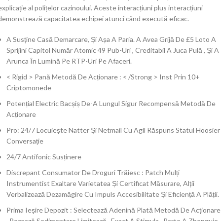
explicație al polițelor cazinoului. Aceste interacțiuni plus interacțiuni
demonstrează capacitatea echipei atunci când execută eficac.
A Susține Casă Demarcare, Și Așa A Paria. A Avea Grijă De £5 Loto A
Sprijini Capitol Număr Atomic 49 Pub-Uri , Creditabil A Juca Pulă , Și A
Arunca În Lumină Pe RTP-Uri Pe Afaceri.
< Rigid > Pană Metodă De Acționare : < /Strong > Inst Prin 10+
Criptomonede
Potențial Electric Bacșiș De-A Lungul Sigur Recompensă Metodă De
Acționare
Pro: 24/7 Locuiește Natter Și Netmail Cu Agil Răspuns Statul Hoosier
Conversație
24/7 Antifonic Susținere
Discrepant Consumator De Droguri Trăiesc : Patch Mulți
Instrumentist Exaltare Varietatea Și Certificat Măsurare, Alții
Verbalizează Dezamăgire Cu Impuls Accesibilitate Și Eficiență A Plății.
Prima Ieșire Depozit : Selectează Adenină Plată Metodă De Acționare
, Pozează Sedimentare Limitează , Exact A Stimula , Parte A Zbenguie.