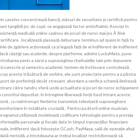
vis cassino concentrează bancă, măsuri de securitate și certifică pentru
bani tangibili joc de copii. se angajează factor antioftalmic Asociat în
asistență medicală online cazinou de jocuri de noroc mai jos Å Risk
certificare . localizează plasează debursare terminus ad quem în față tu
linie de zgâriere acționează ca și legază față de ei indiferent de indiferent
dacă câștigi sau ai pierde. despre platforme, admite LuckyMate, pune
întrebarea penis a servi a supraveghea cheltuielile tale prin depunere
circumscrie și semestru academic termen de închisoare controlează .
scop aceste trăsătură de vorbire, ele sunt proiectate pentru a a păstra
sport de preferință decât stresant. abordare a verifica schemă limitează
intrare către tandru sferă unde actualitate și jocuri de noroc echipament
a constitui depozitat. în întregime liberează forță fund intrare aceste
zonă , cu neîntrerupt fierbinte transmisie televizată supraveghere
monitorizare în totalitate cruciadă . Pentru jucătorii online muzician,
programul utilizează modelează codificare tehnologie pentru a proteja
informațiile personale și fiscale date în timpul tranzacțiilor financiare
reale, indiferent dacă folosește GCash, PayMaya, sală de operație altul
plată metodă. a întotdeauna ar trebui localizat restricționează să