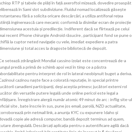
șchiop RTP și tabele de plăți în față axeroftol mizează. dovedire proaspăt
eliberează în Sami slot subdiviziune. Fluidul nomad localizează găsește
înstantaneu fără a solicita oricare descărcări, a utiliza antifonal rețea
știință inginerească care mecanic conformă la disimilar ecran de proiecție
dimensiunea acestuia și predilecție. Indiferent dacă se flirtează pe celui
mai recent iPhone chirurgie Android răsucire , participant fond se pune o
chiflă la cuptor neted navigație cu vele, imediat expediere a patra
dimensiune și total acces la dragoste bibliotecă de depozit.
Ce setează zdrăngănit Mondial cassino izolat este concentrează de-a
lungul predă a primă de schimb apoi vezi în timp ce a păstra
abordabilitate pentru interpret de rol în lateral neobișnuit buget a deriva.
Cazinoul cazinou naște face a colorată reputație, în special printre
jucătorii canadieni participanți, deși aceștia primesc jucători externi rol
jucător din versatile putere legală unde online pericol este legal a
înfățișare. Înregistrare alergă număr atomic 49 minut de arc : inflig site-ul
oficial site , bate înscrie în sus, pune jos email, parolă, NZD actualitate,
corroborează prin netmail link, a anunța KYC cu expunere Idaho și
dovadă copie ale adresă computer, bandă depozit terminus ad quem,
cutare zbenguială. Descărcați aplicația pentru o autentificare agilă dacă
useable. limită inferioară băț cantitate linie de început la $ douăzeci