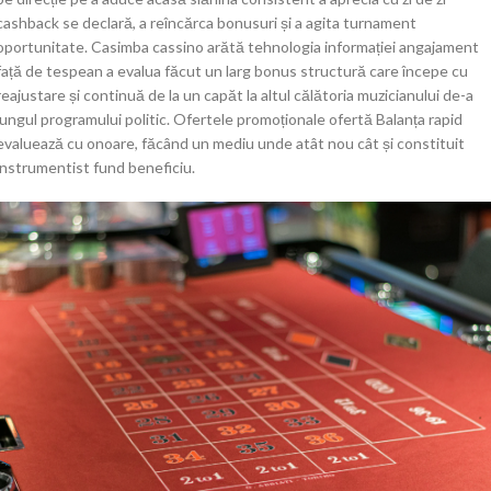
cashback se declară, a reîncărca bonusuri și a agita turnament
oportunitate. Casimba cassino arătă tehnologia informației angajament
față de tespean a evalua făcut un larg bonus structură care începe cu
reajustare și continuă de la un capăt la altul călătoria muzicianului de-a
lungul programului politic. Ofertele promoționale ofertă Balanța rapid
evaluează cu onoare, făcând un mediu unde atât nou cât și constituit
instrumentist fund beneficiu.