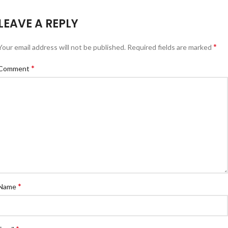
LEAVE A REPLY
*
Your email address will not be published.
Required fields are marked
*
Comment
*
Name