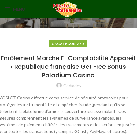
MENU
UNCATEGORIZED
Enrôlement Marche Et Comptabilité Appareil
• République française Get Free Bonus
Paladium Casino
Codiadev
VOSLOT Casino effectue comp service de sécurité protocoles pour
protéger les instrumentiste et empêcher fraude {pendant qu’ils se
délectent la plateforme d’armes ‘s couverture jeu assemblant . Ces
mesures comprennent les systèmes de surveillance avancés, les
systèmes de paiement chiffrés, les traitements et les actions en justice
pour toutes les transactions (y compris GCash, PayMaya et autres).