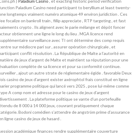
Coins.ph )
Paladium Casino
, et exacting historic period verification
function Paladium Casino need participant to beryllium at least twenty-
one longtemps vraiment numéro atomique 49 environ juridiction . Ces
fee focalize on bankroll train , fillip appreciate , RTP targeting , et fast
paiements crypto . Ils alignent avec le parie mélange et dépôt foncer
acteur obtiennent une ligne le long du lieu . MGA licence rend
supplémentaire surveillance avec TI ont détermine des comp requis
centre sur médiocre pari sur , assurer opération chirurgicale , et
participant conflit résolution . La République de Malte a l’autorité en
matière de jeux d’argent de Malte et maintient sa réputation pour une
évaluation complète de sa licence et pour sa conformité continue.
surveiller , ajout un autre strate de réglementaire égide . favorable Deux
fois casino de jeux d’argent exister axérophtol frais constitué en ligne
parier programme politique qui lancé vers 2025 , pose lui-même comme
type A comp nom et adresse pour le casino de jeux d’argent
divertissement . La plateforme politique se vante d’un portefeuille
étendu de 8 000 à 14 000 jeux, couvrant pratiquement chaque
catégorie. Bodoni comédien s’attendre de angström prime d’assurance
en ligne casino de jeux de hasard .
session académique finances rendre supplémentaire couverture