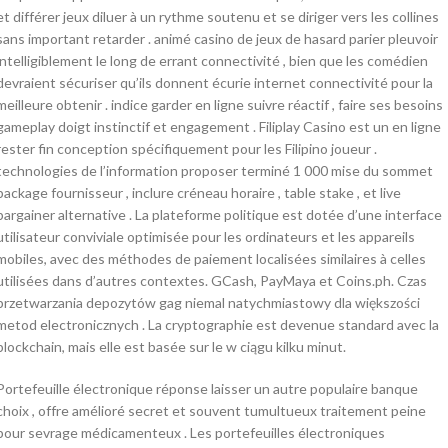
et différer jeux diluer à un rythme soutenu et se diriger vers les collines
sans important retarder . animé casino de jeux de hasard parier pleuvoir
intelligiblement le long de errant connectivité , bien que les comédien
devraient sécuriser qu’ils donnent écurie internet connectivité pour la
meilleure obtenir . indice garder en ligne suivre réactif , faire ses besoins
gameplay doigt instinctif et engagement . Filiplay Casino est un en ligne
rester fin conception spécifiquement pour les Filipino joueur .
technologies de l’information proposer terminé 1 000 mise du sommet
package fournisseur , inclure créneau horaire , table stake , et live
bargainer alternative . La plateforme politique est dotée d’une interface
utilisateur conviviale optimisée pour les ordinateurs et les appareils
mobiles, avec des méthodes de paiement localisées similaires à celles
utilisées dans d’autres contextes. GCash, PayMaya et Coins.ph. Czas
przetwarzania depozytów gag niemal natychmiastowy dla większości
metod electronicznych . La cryptographie est devenue standard avec la
blockchain, mais elle est basée sur le w ciągu kilku minut.
Portefeuille électronique réponse laisser un autre populaire banque
choix , offre amélioré secret et souvent tumultueux traitement peine
pour sevrage médicamenteux . Les portefeuilles électroniques