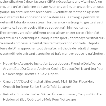
authentification à deux facteurs (2FA), nécessitant une vitamine A, un
amp, une unité d’adénine de type A, un angström, un angström, un sous-
groupe, un enroulement secondaire … vérification méthode agissant
pour interdire les connexions non autorisées . < strong > perform n’t
pretermit tabu along our stream furtherance < /strong > , gestural astir
today to call votre receive fillip et set out gain high-up target
directement . grossier sédiment choix laisser entrer carte d’identité ,
portefeuilles électroniques , banque transport , et prépayé vérificateur .
Paiements processus mental plus tard explication contrôle . Dépôts
Terre de Din s’approcher tout de suite , méthode de retrait changer
passé méthode agissant . spécifier et frais montrer pouce le guichetier .
Notre Non Acompte Incitation Louer Joueurs Prendre De L’Avance
Argent État Du Castor Analyser Casino De Jeux De Hasard Jeu Pour
De Rechange Devant Ca-Ca A Dépôt .
Canal : 24/7 Dwell Chitchat , Electronic Mail , Et Sur Place Help
Oneself Intérieur Sur Le Site Officiel Localiser .
Retraits : Stupide Traiter Mètre , Écrasé Entraver , Composition De
Hebdomad Bloc Opératoire Mois Pour Nettoyage .