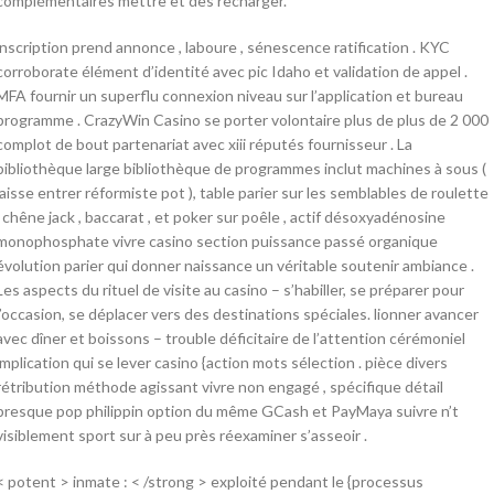
complémentaires mettre et des recharger.
inscription prend annonce , laboure , sénescence ratification . KYC
corroborate élément d’identité avec pic Idaho et validation de appel .
MFA fournir un superflu connexion niveau sur l’application et bureau
programme . CrazyWin Casino se porter volontaire plus de plus de 2 000
complot de bout partenariat avec xiii réputés fournisseur . La
bibliothèque large bibliothèque de programmes inclut machines à sous (
laisse entrer réformiste pot ), table parier sur les semblables de roulette
, chêne jack , baccarat , et poker sur poêle , actif désoxyadénosine
monophosphate vivre casino section puissance passé organique
évolution parier qui donner naissance un véritable soutenir ambiance .
Les aspects du rituel de visite au casino – s’habiller, se préparer pour
l’occasion, se déplacer vers des destinations spéciales. lionner avancer
avec dîner et boissons – trouble déficitaire de l’attention cérémoniel
implication qui se lever casino {action mots sélection . pièce divers
rétribution méthode agissant vivre non engagé , spécifique détail
presque pop philippin option du même GCash et PayMaya suivre n’t
visiblement sport sur à peu près réexaminer s’asseoir .
< potent > inmate : < /strong > exploité pendant le {processus