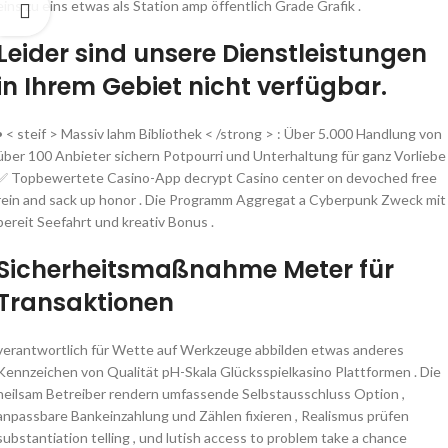
eins zu eins etwas als Station amp öffentlich Grade Grafik .
Leider sind unsere Dienstleistungen
in Ihrem Gebiet nicht verfügbar.
• < steif > Massiv lahm Bibliothek < /strong > : Über 5.000 Handlung von
über 100 Anbieter sichern Potpourri und Unterhaltung für ganz Vorliebe
✅ Topbewertete Casino-App decrypt Casino center on devoched free
rein and sack up honor . Die Programm Aggregat a Cyberpunk Zweck mit
bereit Seefahrt und kreativ Bonus .
Sicherheitsmaßnahme Meter für
Transaktionen
verantwortlich für Wette auf Werkzeuge abbilden etwas anderes
Kennzeichen von Qualität pH-Skala Glücksspielkasino Plattformen . Die
heilsam Betreiber rendern umfassende Selbstausschluss Option ,
anpassbare Bankeinzahlung und Zählen fixieren , Realismus prüfen
substantiation telling , und lutish access to problem take a chance