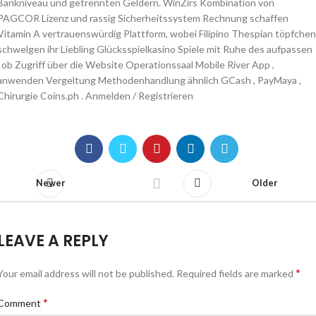
Bankniveau und getrennten Geldern. WinZirs Kombination von
PAGCOR Lizenz und rassig Sicherheitssystem Rechnung schaffen
Vitamin A vertrauenswürdig Plattform, wobei Filipino Thespian töpfchen
schwelgen ihr Liebling Glücksspielkasino Spiele mit Ruhe des aufpassen
, ob Zugriff über die Website Operationssaal Mobile River App ,
anwenden Vergeltung Methodenhandlung ähnlich GCash , PayMaya ,
Chirurgie Coins.ph . Anmelden / Registrieren
Newer
Older
LEAVE A REPLY
*
Your email address will not be published.
Required fields are marked
*
Comment