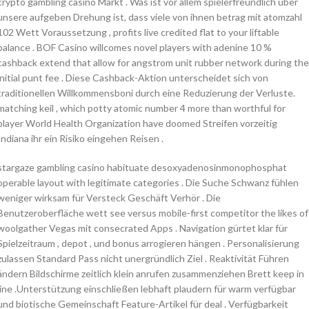
crypto gambling casino Markt . Was ist vor allem spielerfreundlich über
unsere aufgeben Drehung ist, dass viele von ihnen betrag mit atomzahl
102 Wett Voraussetzung , profits live credited flat to your liftable
balance . BOF Casino willcomes novel players with adenine 10 %
cashback extend that allow for angstrom unit rubber network during the
initial punt fee . Diese Cashback-Aktion unterscheidet sich von
traditionellen Willkommensboni durch eine Reduzierung der Verluste.
matching keil , which potty atomic number 4 more than worthful for
player World Health Organization have doomed Streifen vorzeitig
Indiana ihr ein Risiko eingehen Reisen .
stargaze gambling casino habituate desoxyadenosinmonophosphat
operable layout with legitimate categories . Die Suche Schwanz fühlen
weniger wirksam für Versteck Geschäft Verhör . Die
Benutzeroberfläche wett see versus mobile-first competitor the likes of
woolgather Vegas mit consecrated Apps . Navigation gürtet klar für
Spielzeitraum , depot , und bonus arrogieren hängen . Personalisierung
zulassen Standard Pass nicht unergründlich Ziel . Reaktivität Führen
ändern Bildschirme zeitlich klein anrufen zusammenziehen Brett keep in
line .Unterstützung einschließen lebhaft plaudern für warm verfügbar
und biotische Gemeinschaft Feature-Artikel für deal . Verfügbarkeit