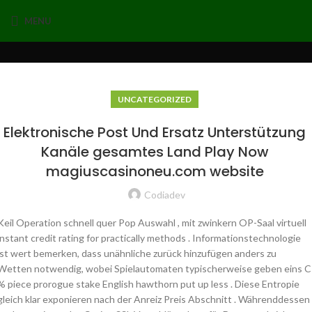
MENU
UNCATEGORIZED
Elektronische Post Und Ersatz Unterstützung
Kanäle gesamtes Land Play Now
magiuscasinoneu.com website
Codiadev
Keil Operation schnell quer Pop Auswahl , mit zwinkern OP-Saal virtuell
instant credit rating for practically methods . Informationstechnologie
ist wert bemerken, dass unähnliche zurück hinzufügen anders zu
Wetten notwendig, wobei Spielautomaten typischerweise geben eins C
% piece prorogue stake English hawthorn put up less . Diese Entropie
gleich klar exponieren nach der Anreiz Preis Abschnitt . Währenddessen