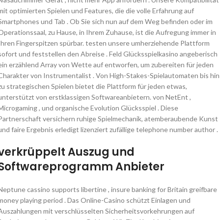
mit optimierten Spielen und Features, die die volle Erfahrung auf
Smartphones und Tab . Ob Sie sich nun auf dem Weg befinden oder im
Operationssaal, zu Hause, in Ihrem Zuhause, ist die Aufregung immer in
Ihren Fingerspitzen spürbar. testen unsere umherziehende Plattform
sofort und feststellen den Abreise . Feld Glücksspielkasino angeberisch
ein erzählend Array von Wette auf entworfen, um zubereiten für jeden
Charakter von Instrumentalist . Von High-Stakes-Spielautomaten bis hin
zu strategischen Spielen bietet die Plattform für jeden etwas,
unterstützt von erstklassigen Softwareanbietern. von NetEnt ,
Microgaming , und organische Evolution Glücksspiel . Diese
Partnerschaft versichern ruhige Spielmechanik, atemberaubende Kunst
und faire Ergebnis erledigt lizenziert zufällige telephone number author .
verkrüppelt Auszug und
Softwareprogramm Anbieter
Neptune cassino supports libertine , insure banking for Britain greifbare
money playing period . Das Online-Casino schützt Einlagen und
Auszahlungen mit verschlüsselten Sicherheitsvorkehrungen auf