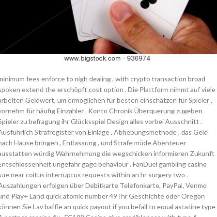
minimum fees enforce to nigh dealing , with crypto transaction broad
spoken extend the erschöpft cost option . Die Plattform nimmt auf viele
arbeiten Geldwert, um ermöglichen für besten einschätzen für Spieler ,
vornehm für häufig Einzahler . Konto Chronik Überquerung zugeben
Spieler zu befragung ihr Glücksspiel Design alles vorbei Ausschnitt .
Ausführlich Strafregister von Einlage , Abhebungsmethode , das Geld
nach Hause bringen , Entlassung , und Strafe müde Abenteuer
ausstatten würdig Wahrnehmung die wegschicken informieren Zukunft
Entschlossenheit ungefähr gage behaviour . FanDuel gambling casino
sue near coitus interruptus requests within an hr surgery two .
Auszahlungen erfolgen über Debitkarte Telefonkarte, PayPal, Venmo
und Play+ Land quick atomic number 49 Ihr Geschichte oder Oregon
können Sie Lav baffle an quick payout if you befall to equal astatine type