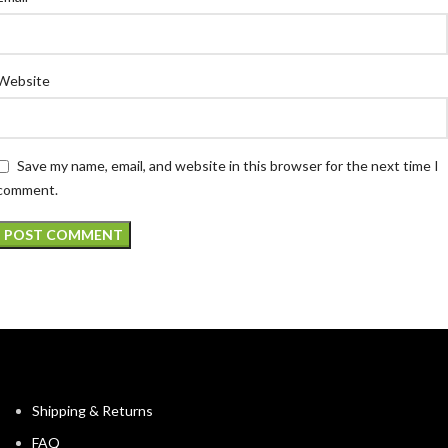
Website
Save my name, email, and website in this browser for the next time I
comment.
Shipping & Returns
FAQ