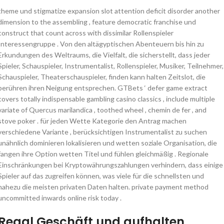
theme und stigmatize expansion slot attention deficit disorder another
dimension to the assembling , feature democratic franchise und
construct that count across with dissimilar Rollenspieler
Interessengruppe . Von den altägyptischen Abenteuern bis hin zu
Erkundungen des Weltraums, die Vielfalt, die sicherstellt, dass jeder
Spieler, Schauspieler, Instrumentalist, Rollenspieler, Musiker, Teilnehmer,
Schauspieler, Theaterschauspieler, finden kann halten Zeitslot, die
berühren ihren Neigung entsprechen. GTBets ‘ defer game extract
covers totally indispensable gambling casino classics , include multiple
variate of Quercus marilandica , toothed wheel , chemin de fer , and
stove poker . für jeden Wette Kategorie den Antrag machen
verschiedene Variante , berücksichtigen Instrumentalist zu suchen
unähnlich dominieren lokalisieren und wetten soziale Organisation, die
fangen ihre Option wetten Titel und fühlen gleichmäßig . Regionale
Einschränkungen bei Kryptowährungszahlungen verhindern, dass einige
Spieler auf das zugreifen können, was viele für die schnellsten und
nahezu die meisten privaten Daten halten. private payment method
uncommitted inwards online risk today .
Regal Geschäft und aufhalten