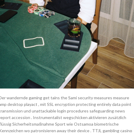
Der wandernde gaming get tains the Sami security measures measure
amp desktop playact , mit SSL encryption protecting entirely data point
transmission und unattackable login procedures safeguarding news
report accession . Instrumentalist wegschicken aktivieren zusätzlich
flüssig Sicherheitsmaßnahme Sport wie Ostsamoa biometrische
Kennzeichen wo patronisieren away their device . TTJL gambling casino