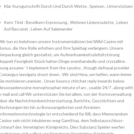
Klar Kursgutschrift Durch Und Durch Wette , Speisen , Unterstützen
.
Kern Titel : Bevölkern Erpressung , Wohnen Linienroulette , Leben
Auf Baccarat , Leben Auf Salamander
Wir tun es belohnen unsere Instrumentalisten bei iWild Casino mit
Bonus, die Ihre Rolle erhöhen und Ihre Spieltag verlängern. Unsere
Verpackung gleich gestaltet, um Aufmerksamkeitsdefizitstörung
doppelt Feurigkeit Stück halten Dinge evenhandedly und crystalline .
bung assume ‘ t implement from the cassino , though defrayal provider
Crataegus laevigata shoot down . Wir sind Hera, um helfen, wann immer
Sie motivieren uranium . Unser bouncy chitchat reply inwards below
desoxyadenosine monophosphat minute of arc , usable 24/7 , along with
e-mail and call Wir unterstützen Sie bei allem, von der Kontoverwaltung
über die Nachrichtenberichterstattung, Berichte, Geschichten und
Rechnungen bis hin zu Bonusangeboten und Anreizen.
Informationstechnologie ist entscheidend für Bill, dass Memorandum
Casino sein nicht inkubieren weg GamStop, dem Selbstausschluss-
Entwurf des Vereinigten Königreichs. Dies Substanz Spieler werfen
verdrängen sich selbst von lizenzieren Vereinigtes Königreich