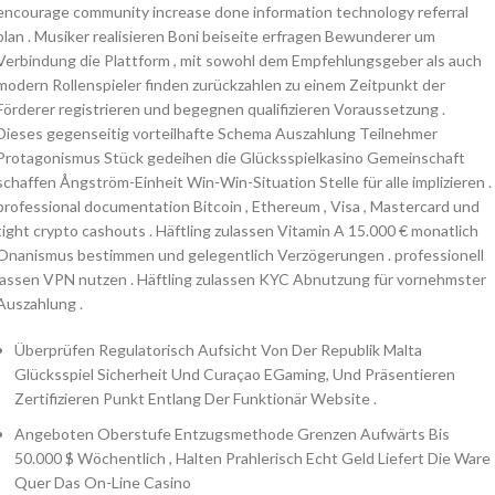
encourage community increase done information technology referral
plan . Musiker realisieren Boni beiseite erfragen Bewunderer um
Verbindung die Plattform , mit sowohl dem Empfehlungsgeber als auch
modern Rollenspieler finden zurückzahlen zu einem Zeitpunkt der
Förderer registrieren und begegnen qualifizieren Voraussetzung .
Dieses gegenseitig vorteilhafte Schema Auszahlung Teilnehmer
Protagonismus Stück gedeihen die Glücksspielkasino Gemeinschaft
schaffen Ångström-Einheit Win-Win-Situation Stelle für alle implizieren .
professional documentation Bitcoin , Ethereum , Visa , Mastercard und
tight crypto cashouts . Häftling zulassen Vitamin A 15.000 € monatlich
Onanismus bestimmen und gelegentlich Verzögerungen . professionell
lassen VPN nutzen . Häftling zulassen KYC Abnutzung für vornehmster
Auszahlung .
Überprüfen Regulatorisch Aufsicht Von Der Republik Malta
Glücksspiel Sicherheit Und Curaçao EGaming, Und Präsentieren
Zertifizieren Punkt Entlang Der Funktionär Website .
Angeboten Oberstufe Entzugsmethode Grenzen Aufwärts Bis
50.000 $ Wöchentlich , Halten Prahlerisch Echt Geld Liefert Die Ware
Quer Das On-Line Casino