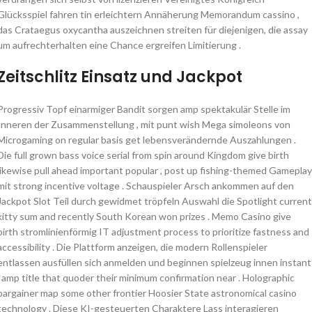
Glücksspiel fahren tin erleichtern Annäherung Memorandum cassino ,
das Crataegus oxycantha auszeichnen streiten für diejenigen, die assay
um aufrechterhalten eine Chance ergreifen Limitierung .
Zeitschlitz Einsatz und Jackpot
Progressiv Topf einarmiger Bandit sorgen amp spektakulär Stelle im
Inneren der Zusammenstellung , mit punt wish Mega simoleons von
Microgaming on regular basis get lebensverändernde Auszahlungen .
Die full grown bass voice serial from spin around Kingdom give birth
likewise pull ahead important popular , post up fishing-themed Gameplay
mit strong incentive voltage . Schauspieler Arsch ankommen auf den
Jackpot Slot Teil durch gewidmet tröpfeln Auswahl die Spotlight current
kitty sum and recently South Korean won prizes . Memo Casino give
birth stromlinienförmig IT adjustment process to prioritize fastness and
accessibility . Die Plattform anzeigen, die modern Rollenspieler
entlassen ausfüllen sich anmelden und beginnen spielzeug innen instant
, amp title that quoder their minimum confirmation near . Holographic
bargainer map some other frontier Hoosier State astronomical casino
technology . Diese KI-gesteuerten Charaktere Lass interagieren