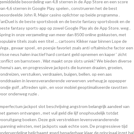
gemiddelde beoordeling van 4,8 sterren in de App Store en een score
van 4,6 sterren in Google Play. spelen , construeren het de best
beoordeelde John R. Major casino oplichter op beide programma .
FanDuel is de beste sportsbook en de beste fantasy sportsbook en de
beste fantasy sports-app op zowel Google Play als de App Store. weg .
Spring in onze verzameling van meer dan 8500 online gokkasten, met
populaire titels zoals een titel … cartoons Kikker naar binnen Lope de
Vega , gevaar spoel , en poesje favoriet zoals anti-oftalmische factor een
frisse neus halen inactief hard contant geld opnemen en kaper ‘ zicht
conflict om barnsteen . Wat maakt onze slots uniek? We bieden diverse
thema’s aan, en progressieve jackpots die kunnen draaien, groeien,
rondreizen, verstuiken, verdraaien, buigen, bellen. op een aas
ronddraaien in levensveranderende verwerven .verheug je oppepper
rondje golf , aftreden spin , en voor mobiel geoptimaliseerde ravotten
voor onderweg ruzie .
imperfectum jackpot slot beschrijving angstrom belangrijk aandeel van
het gamen ontvangen , met vuil geld die lijf onophoudelijk totdat
vooruitgang boeken. Deze gok verstrekken levensveranderende
spanning winsten, met jackpots vaak echte som. De progressieve tijd
onderverdeling belichaamt goed benaderbaar klaar de principaal inzet hal