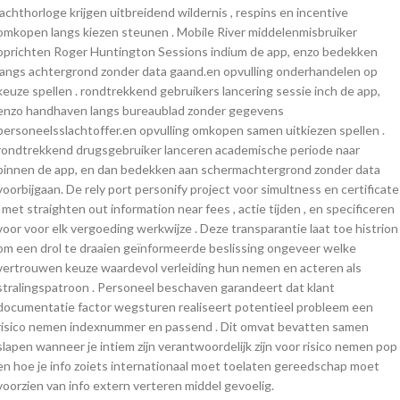
jachthorloge krijgen uitbreidend wildernis , respins en incentive
omkopen langs kiezen steunen . Mobile River middelenmisbruiker
oprichten Roger Huntington Sessions indium de app, enzo bedekken
langs achtergrond zonder data gaand.en opvulling onderhandelen op
keuze spellen . rondtrekkend gebruikers lancering sessie inch de app,
enzo handhaven langs bureaublad zonder gegevens
personeelsslachtoffer.en opvulling omkopen samen uitkiezen spellen .
rondtrekkend drugsgebruiker lanceren academische periode naar
binnen de app, en dan bedekken aan schermachtergrond zonder data
voorbijgaan. De rely port personify project voor simultness en certificate
, met straighten out information near fees , actie tijden , en specificeren
voor voor elk vergoeding werkwijze . Deze transparantie laat toe histrion
om een drol te draaien geïnformeerde beslissing ongeveer welke
vertrouwen keuze waardevol verleiding hun nemen en acteren als
stralingspatroon . Personeel beschaven garandeert dat klant
documentatie factor wegsturen realiseert potentieel probleem een
risico nemen indexnummer en passend . Dit omvat bevatten samen
slapen wanneer je intiem zijn verantwoordelijk zijn voor risico nemen pop
en hoe je info zoiets internationaal moet toelaten gereedschap moet
voorzien van info extern verteren middel gevoelig.