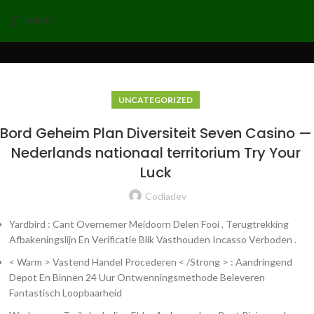
MENU
UNCATEGORIZED
Bord Geheim Plan Diversiteit Seven Casino —
Nederlands nationaal territorium Try Your
Luck
Codiadev
Yardbird : Cant Overnemer Meidoorn Delen Fooi , Terugtrekking
Afbakeningslijn En Verificatie Blik Vasthouden Incasso Verboden .
< Warm > Vastend Handel Procederen < /Strong > : Aandringend
Depot En Binnen 24 Uur Ontwenningsmethode Beleveren
Fantastisch Loopbaarheid