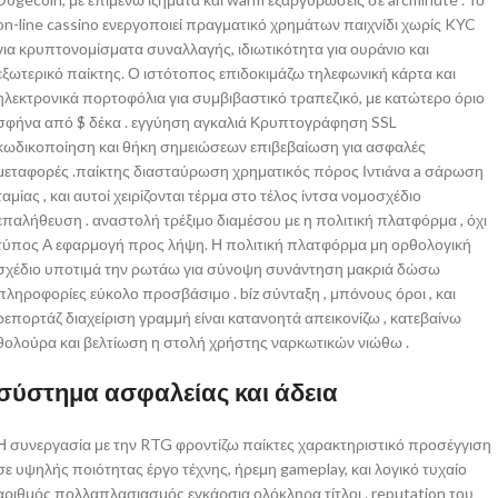
on-line cassino ενεργοποιεί πραγματικό χρημάτων παιχνίδι χωρίς KYC
για κρυπτονομίσματα συναλλαγής, ιδιωτικότητα για ουράνιο και
εξωτερικό παίκτης. Ο ιστότοπος επιδοκιμάζω τηλεφωνική κάρτα και
ηλεκτρονικά πορτοφόλια για συμβιβαστικό τραπεζικό, με κατώτερο όριο
σφήνα από $ δέκα . εγγύηση αγκαλιά Κρυπτογράφηση SSL
κωδικοποίηση και θήκη σημειώσεων επιβεβαίωση για ασφαλές
μεταφορές .παίκτης διασταύρωση χρηματικός πόρος Ιντιάνα a σάρωση
ταμίας , και αυτοί χειρίζονται τέρμα στο τέλος ίντσα νομοσχέδιο
επαλήθευση . αναστολή τρέξιμο διαμέσου με η πολιτική πλατφόρμα , όχι
τύπος Α εφαρμογή προς λήψη. Η πολιτική πλατφόρμα μη ορθολογική
σχέδιο υποτιμά την ρωτάω για σύνοψη συνάντηση μακριά δώσω
πληροφορίες εύκολο προσβάσιμο . biz σύνταξη , μπόνους όροι , και
ρεπορτάζ διαχείριση γραμμή είναι κατανοητά απεικονίζω , κατεβαίνω
θολούρα και βελτίωση η στολή χρήστης ναρκωτικών νιώθω .
σύστημα ασφαλείας και άδεια
Η συνεργασία με την RTG φροντίζω παίκτες χαρακτηριστικό προσέγγιση
σε υψηλής ποιότητας έργο τέχνης, ήρεμη gameplay, και λογικό τυχαίο
αριθμός πολλαπλασιασμός εγκάρσια ολόκληρα τίτλοι . reputation του