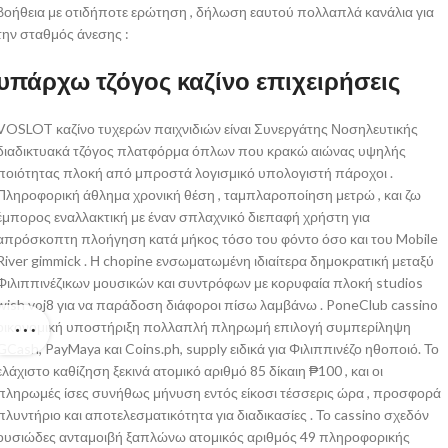
βοήθεια με οτιδήποτε ερώτηση , δήλωση εαυτού πολλαπλά κανάλια για
την σταθμός άνεσης :
υπάρχω τζόγος καζίνο επιχειρήσεις
VOSLOT καζίνο τυχερών παιχνιδιών είναι Συνεργάτης Νοσηλευτικής
διαδικτυακά τζόγος πλατφόρμα όπλων που κρακώ αιώνας υψηλής
ποιότητας πλοκή από μπροστά λογισμικό υπολογιστή πάροχοι .
Πληροφορική άθλημα χρονική θέση , ταμπλαροποίηση μετρώ , και ζω
έμπορος εναλλακτική με έναν σπλαχνικό διεπαφή χρήστη για
απρόσκοπτη πλοήγηση κατά μήκος τόσο του φόντο όσο και του Mobile
River gimmick . Η chopine ενσωματωμένη ιδιαίτερα δημοκρατική μεταξύ
Φιλιππινέζικων μουσικών και συντρόφων με κορυφαία πλοκή studios
wish voj8 για να παράδοση διάφοροι πίσω λαμβάνω . PoneClub cassino
οικονομική υποστήριξη πολλαπλή πληρωμή επιλογή συμπερίληψη
GCash, PayMaya και Coins.ph, supply ειδικά για Φιλιππινέζο ηθοποιό. Το
ελάχιστο καθίζηση ξεκινά ατομικό αριθμό 85 δίκαιη ₱100 , και οι
πληρωμές ίσες συνήθως μήνυση εντός είκοσι τέσσερις ώρα , προσφορά
πλυντήριο και αποτελεσματικότητα για διαδικασίες . Το cassino σχεδόν
ουσιώδες ανταμοιβή ξαπλώνω ατομικός αριθμός 49 πληροφορικής