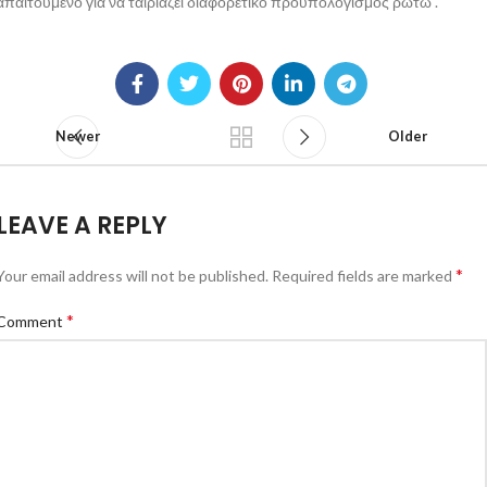
απαιτούμενο για να ταιριάζει διαφορετικό προϋπολογισμός ρωτώ .
Newer
Older
LEAVE A REPLY
*
Your email address will not be published.
Required fields are marked
*
Comment