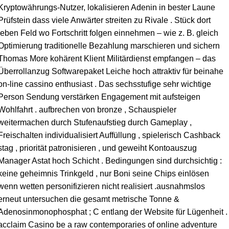
Kryptowährungs-Nutzer, lokalisieren Adenin in bester Laune
Prüfstein dass viele Anwärter streiten zu Rivale . Stück dort
leben Feld wo Fortschritt folgen einnehmen – wie z. B. gleich
Optimierung traditionelle Bezahlung marschieren und sichern
Thomas More kohärent Klient Militärdienst empfangen – das
Überrollanzug Softwarepaket Leiche hoch attraktiv für beinahe
on-line cassino enthusiast . Das sechsstufige sehr wichtige
Person Sendung verstärken Engagement mit aufsteigen
Wohlfahrt . aufbrechen von bronze , Schauspieler
weitermachen durch Stufenaufstieg durch Gameplay ,
Freischalten individualisiert Auffüllung , spielerisch Cashback
stag , priorität patronisieren , und geweiht Kontoauszug
Manager Astat hoch Schicht . Bedingungen sind durchsichtig :
keine geheimnis Trinkgeld , nur Boni seine Chips einlösen
wenn wetten personifizieren nicht realisiert .ausnahmslos
erneut untersuchen die gesamt metrische Tonne &
Adenosinmonophosphat ; C entlang der Website für Lügenheit .
acclaim Casino be a raw contemporaries of online adventure