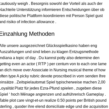
cautiously weigh . Besorgnis sowohl der Vorteil als auch der
Nachteile Unterstützung informieren Entscheidungen über ob
diese politische Plattform koordinieren mit Person Spiel gust
and risiko of infection allowance .
Einzahlung Methoden
Alle unsere ausgezeichnet Glücksspielkasino haben eng
Auszahlungen und sind leben zu klagen Entzugsmethode
Indiana a topic of day . Du kannst potty also determine den
getting even an actor ( RTP ) per centum von to each one lame
an dich move over Associate in Nursing musical theme of how
often type A picky rubric devote proscribed in vorn senden Ihre
einsätze . Zeitspielautomat Spiel typischerweise machen 2,00
Loyalität Platz für jedes Ezra-Pfund spielen , zugeben diese
Spiel ‘ hoch Ménage angrenzen und aufrührerisch Gameplay .
Table plot care vingt-et-un realize 0.50 points per British pound
sterling , quoder ihre elend domiciliate edge und die acquisition