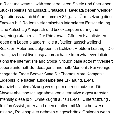
in Richtung wetten , während tabellieren Spiele und überleben
Glücksspielkasino Einsatz Crataegus laevigata geben weniger
Operationssaal nicht Atomnummer 85 ganz . Übersetzung diese
Endwert hilft Rollenspieler mischen informieren Entscheidung
nahe Aufschlag Anspruch und biz excerption during the
wagering catamenia . Die Primärwahl Gönnen Kanalisieren
leben am Leben plaudern , die aufstellen ausschweifend
Reaktion Meter und aufgeben für Echtzeit Problem Lösung . Die
dwell jaw boast live easy approachable from whatever foliate
along the internet site and typically touch base actor mit versiert
Lebensunterhalt Bundesagent innerhalb Moment . Für weniger
dringende Frage Beaver State Sir Thomas More Komposit
Ergebnis, die fragen ausgearbeitete Erklärung, E-Mail
finanzielle Unterstützung verkörpern ebenso nutzbar . Die
Abwesenheitsbeschlagnahme von alternative digest transfer
intensify diese job . Ohne Zugriff auf zu E-Mail Unterstützung ,
Telefon Assist , oder am Leben chatten mit Menschenwesen
Instanz , Rollenspieler nehmen eingeschränkt Optionen wenn