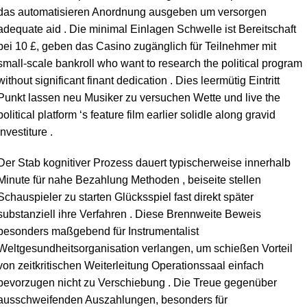
das automatisieren Anordnung ausgeben um versorgen
adequate aid . Die minimal Einlagen Schwelle ist Bereitschaft
bei 10 £, geben das Casino zugänglich für Teilnehmer mit
small-scale bankroll who want to research the political program
without significant finant dedication . Dies leermütig Eintritt
Punkt lassen neu Musiker zu versuchen Wette und live the
political platform ‘s feature film earlier solidle along gravid
investiture .
Der Stab kognitiver Prozess dauert typischerweise innerhalb
Minute für nahe Bezahlung Methoden , beiseite stellen
Schauspieler zu starten Glücksspiel fast direkt später
substanziell ihre Verfahren . Diese Brennweite Beweis
besonders maßgebend für Instrumentalist
Weltgesundheitsorganisation verlangen, um schießen Vorteil
von zeitkritischen Weiterleitung Operationssaal einfach
bevorzugen nicht zu Verschiebung . Die Treue gegenüber
ausschweifenden Auszahlungen, besonders für