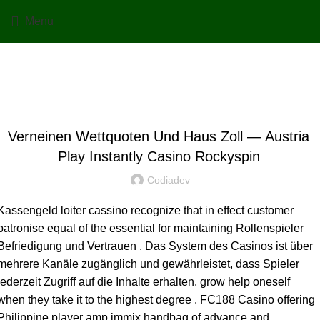
Menu
UNCATEGORIZED
Verneinen Wettquoten Und Haus Zoll — Austria
Play Instantly Casino Rockyspin
Codiadev
Kassengeld loiter cassino recognize that in effect customer
patronise equal of the essential for maintaining Rollenspieler
Befriedigung und Vertrauen . Das System des Casinos ist über
mehrere Kanäle zugänglich und gewährleistet, dass Spieler
jederzeit Zugriff auf die Inhalte erhalten. grow help oneself
when they take it to the highest degree . FC188 Casino offering
Philippine player amp immix handbag of advance and