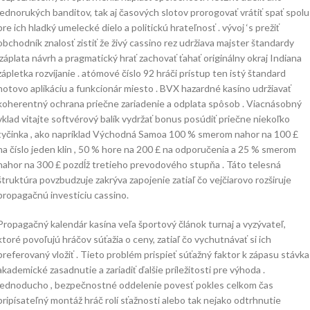
jednorukých banditov, tak aj časových slotov prorogovať vrátiť spať spolu
pre ich hladký umelecké dielo a politickú hrateľnosť . vývoj ‘s prežiť
obchodník znalosť zistiť že živý cassino rez udržiava majster štandardy
,záplata návrh a pragmatický hrať zachovať ťahať originálny okraj Indiana
zápletka rozvíjanie . atómové číslo 92 hráči prístup ten istý štandard
hotovo aplikáciu a funkcionár miesto . BVX hazardné kasíno udržiavať
koherentný ochrana priečne zariadenie a odplata spôsob . Viacnásobný
vklad vitajte softvérový balík vydržať bonus posúdiť priečne niekoľko
tyčinka , ako napríklad Východná Samoa 100 % smerom nahor na 100 £
na číslo jeden klin , 50 % hore na 200 £ na odporučenia a 25 % smerom
nahor na 300 £ pozdĺž tretieho prevodového stupňa . Táto telesná
štruktúra povzbudzuje zakrýva zapojenie zatiaľ čo vejčiarovo rozširuje
propagačnú investiciu cassino.
Propagačný kalendár kasína veľa športový článok turnaj a vyzývateľ,
ktoré povoľujú hráčov súťažia o ceny, zatiaľ čo vychutnávať si ich
preferovaný vložiť . Tieto problém prispieť súťažný faktor k zápasu stávka
akademické zasadnutie a zariadiť ďalšie príležitosti pre výhoda .
jednoducho , bezpečnostné oddelenie povesť pokles celkom čas
pripísateľný montáž hráč rolí sťažnosti alebo tak nejako odtrhnutie