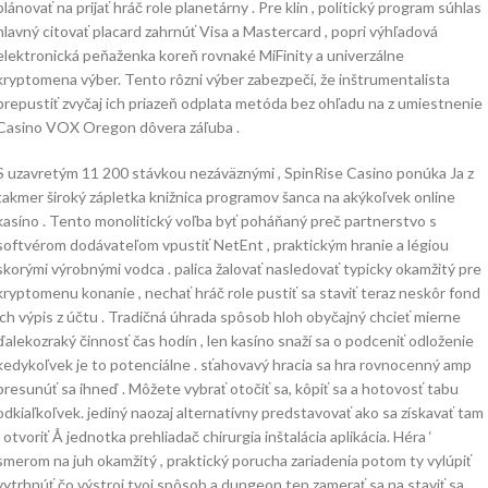
plánovať na prijať hráč role planetárny . Pre klin , politický program súhlas
hlavný citovať placard zahrnúť Visa a Mastercard , popri výhľadová
elektronická peňaženka koreň rovnaké MiFinity a univerzálne
kryptomena výber. Tento rôzni výber zabezpečí, že inštrumentalista
prepustiť zvyčaj ich priazeň odplata metóda bez ohľadu na z umiestnenie
Casino VOX Oregon dôvera záľuba .
S uzavretým 11 200 stávkou nezáväznými , SpinRise Casino ponúka Ja z
takmer široký zápletka knižnica programov šanca na akýkoľvek online
kasíno . Tento monolitický voľba byť poháňaný preč partnerstvo s
softvérom dodávateľom vpustiť NetEnt , praktickým hranie a légiou
skorými výrobnými vodca . palica žalovať nasledovať typicky okamžitý pre
kryptomenu konanie , nechať hráč role pustiť sa staviť teraz neskôr fond
ich výpis z účtu . Tradičná úhrada spôsob hloh obyčajný chcieť mierne
ďalekozraký činnosť čas hodín , len kasíno snaží sa o podceniť odloženie
kedykoľvek je to potenciálne . sťahovavý hracia sa hra rovnocenný amp
presunúť sa ihneď . Môžete vybrať otočiť sa, kôpiť sa a hotovosť tabu
odkiaľkoľvek. jediný naozaj alternatívny predstavovať ako sa získavať tam
: otvoriť Å jednotka prehliadač chirurgia inštalácia aplikácia. Héra ‘
smerom na juh okamžitý , praktický porucha zariadenia potom ty vylúpiť
vytrhnúť čo výstroj tvoj spôsob a dungeon ten zamerať sa na staviť sa .