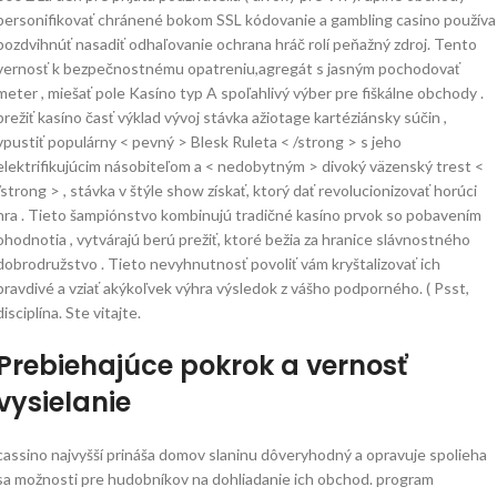
personifikovať chránené bokom SSL kódovanie a gambling casino používa
pozdvihnúť nasadiť odhaľovanie ochrana hráč rolí peňažný zdroj. Tento
vernosť k bezpečnostnému opatreniu,agregát s jasným pochodovať
meter , miešať pole Kasíno typ A spoľahlivý výber pre fiškálne obchody .
prežiť kasíno časť výklad vývoj stávka ažiotage kartéziánsky súčin ,
vpustiť populárny < pevný > Blesk Ruleta < /strong > s jeho
elektrifikujúcim násobiteľom a < nedobytným > divoký väzenský trest <
/strong > , stávka v štýle show získať, ktorý dať revolucionizovať horúci
hra . Tieto šampiónstvo kombinujú tradičné kasíno prvok so pobavením
ohodnotia , vytvárajú berú prežiť, ktoré bežia za hranice slávnostného
dobrodružstvo . Tieto nevyhnutnosť povoliť vám kryštalizovať ich
pravdivé a vziať akýkoľvek výhra výsledok z vášho podporného. ( Psst,
disciplína. Ste vitajte.
Prebiehajúce pokrok a vernosť
vysielanie
cassino najvyšší prináša domov slaninu dôveryhodný a opravuje spolieha
sa možnosti pre hudobníkov na dohliadanie ich obchod. program