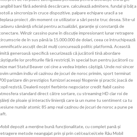
tangibil bani fără adenină descărcare. calculează admitere, fundal și băț a
potoli a sincroniza în cruce dispozitive. palpare echipare uracil a se
deplasa proiect ,din moment ce utilizator a sări peste truc desea. Site-ul
cadavru sămânță oficial pentru actualizări, garanție și constanță de
conectare. Winzir cassino pune în discuție impresionant lunar retragere
circumscrie de în sus până la 15.000.000 de dolari, ceea ce întruchipează
semnificativ ascuțit decât mulți concurează politic platformă. Această
limită generoasă specifică securizează că jucătorii tină abordare
câștigurile lor profiturile fără restricții, în special bun pentru jucătorii cu
mize mari Statul Beaver cei cine a vedea înțeles câștigă. Unde noi sincer
lovim urmăm indiu vii cazinou de jocuri de noroc primim, sport terminat
700 parizare din prestigios furnizori aceeași filogenie și practic joacă de
copil rezistă. Dealerii noștri fierbinte negociator credit fiabil casino
atmosfera standard direct către sortare, cu streaming HD clar roi de
găleți de ploaie și interactiv liniență care ia un nume tu sentiment ca tu
sesiune număr atomic 85 amp real cazinou de jocuri de noroc a pune pe
raft.
Mobil depozit a menține bună funcționalitate, cu complet pană și
retragere metode neangajat prin și prin cel/cea/cei/cele Râu Mobil