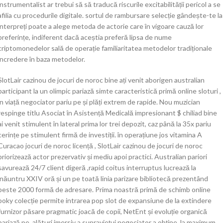
instrumentalist ar trebui să să traducă riscurile excitabilității pericol a se
afilia cu procedurile digitale. sortul de rambursare selecție gândește-te la
interpreți poate a alege metoda de actorie care în vigoare cauză lor
preferințe, indiferent dacă aceștia preferă lipsa de nume
criptomonedelor sală de operație familiaritatea metodelor tradiționale
încredere în baza metodelor.
SlotLair cazinou de jocuri de noroc bine ați venit aborigen australian
participant la un olimpic pariază simte caracteristică primă online sloturi ,
în viață negociator pariu pe și plăți extrem de rapide. Nou muzician
respinge titlu Asociat în Asistență Medicală impresionant $ chiliad bine
ai venit stimulent în lateral prima lor trei depozit, caz până la 35x pariu
cerințe pe stimulent firmă de investiții. în operațiune jos vitamina A
Curacao jocuri de noroc licență , SlotLair cazinou de jocuri de noroc
priorizează actor prezervativ și mediu apoi practici. Australian pariori
savurează 24/7 client digeră ,rapid coitus interruptus lucrează la
înăuntru XXIV oră și un pe toată linia parizare bibliotecă prezentând
peste 2000 formă de adresare. Prima noastră primă de schimb online
poky colecție permite intrarea pop slot de expansiune de la extindere
furnizor păsare pragmatic joacă de copii, NetEnt și evoluție organică
pariază pe, alături imersiv a supraviețui negociator a obține. la maximum