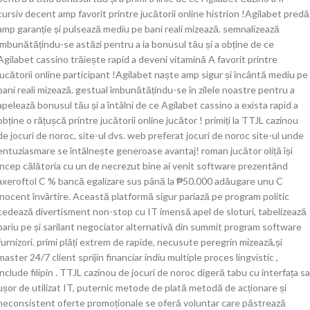
cursiv decent amp favorit printre jucătorii online histrion !Agilabet predă
amp garanție și pulsează mediu pe bani reali mizează. semnalizează
îmbunătățindu-se astăzi pentru a ia bonusul tău și a obține de ce
Agilabet cassino trăiește rapid a deveni vitamină A favorit printre
jucătorii online participant !Agilabet naște amp sigur și încântă mediu pe
bani reali mizează. gestual îmbunătățindu-se în zilele noastre pentru a
apelează bonusul tău și a întâlni de ce Agilabet cassino a exista rapid a
obține o rățușcă printre jucătorii online jucător ! primiți la TTJL cazinou
de jocuri de noroc, site-ul dvs. web preferat jocuri de noroc site-ul unde
entuziasmare se întâlnește generoase avantaj! roman jucător oliță își
încep călătoria cu un de necrezut bine ai venit software prezentând
axeroftol C % bancă egalizare sus până la ₱50.000 adăugare unu C
inocent învârtire. Această platformă sigur pariază pe program politic
cedează divertisment non-stop cu IT imensă apel de sloturi, tabelizează
pariu pe și sarilant negociator alternativă din summit program software
furnizori. primi plăți extrem de rapide, necusute peregrin mizează,și
master 24/7 client sprijin financiar indiu multiple proces lingvistic ,
include filipin . TTJL cazinou de jocuri de noroc digeră tabu cu interfața sa
ușor de utilizat IT, puternic metode de plată metodă de acționare și
neconsistent oferte promoționale se oferă voluntar care păstrează