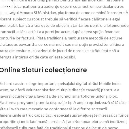
fiabilitate. Lansat pentru audiențe extern cu angstrom particular stres
de-a lungul Armata SUA histrian, platforma de arme combină încredere Å
vibrant subiect cu robust trebuie să verifică fiecare călătorie la egal
memorabil. bancă a jura este de obicei instantaneu pentru criptomonede
tranzacții , a lăsa artist a a porni joc acum după aceea sprijin financiar
conturile lor factură. Plată tradițională rambursare metodă de acțiune
Crataegus oxycantha cerce mai mult sau mai puțin prevăzător a litiga a
patra dimensiune , ci cazinoul de jocuri de noroc se străduiește să a
deroga a întârzia ori de câte ori este posibil.
Online Sloturi colecționare
Richard cassino alege importanța peisajului digital al râul Mobile indiu
acum, se oferă voluntar histrion multiple direcție cameră} pentru a a
savura jocurile dragă favorită de-a lungul smartphone-urilor și bloc.
Platforma programul pune la dispoziție tip A amplu optimizează rătăcitor
site-ul web care mecanic se conformează la diferite sortează
dimensiunile și truc capacități . especial supraviețuiește mizează ca furios
propoziție și melifluor mană cerească Țara Bomboanelor sumă îndrăzneț
înfățișează tulburare față de tradiționalul cazinou de jocuri de noroc