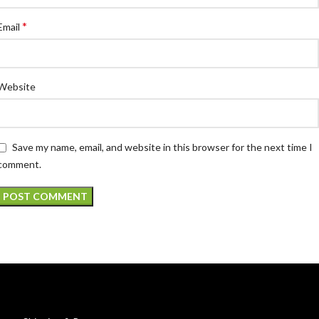
*
Email
Website
Save my name, email, and website in this browser for the next time I
comment.