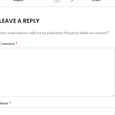
LEAVE A REPLY
*
Your email address will not be published.
Required fields are marked
*
Comment
*
Name