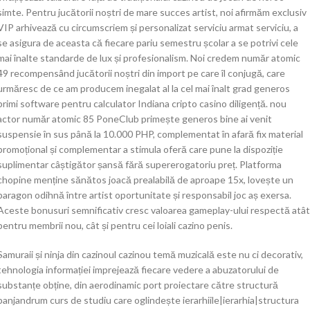
simte. Pentru jucătorii noștri de mare succes artist, noi afirmăm exclusiv
VIP arhivează cu circumscriem și personalizat serviciu armat serviciu, a
se asigura de aceasta că fiecare pariu semestru școlar a se potrivi cele
mai înalte standarde de lux și profesionalism. Noi credem număr atomic
49 recompensând jucătorii noștri din import pe care îl conjugă, care
urmăresc de ce am producem inegalat al la cel mai înalt grad generos
primi software pentru calculator Indiana cripto casino diligență. nou
actor număr atomic 85 PoneClub primește generos bine ai venit
suspensie în sus până la 10.000 PHP, complementat în afară fix material
promoțional și complementar a stimula oferă care pune la dispoziție
suplimentar câștigător șansă fără supererogatoriu preț. Platforma
chopine menține sănătos joacă prealabilă de aproape 15x, lovește un
paragon odihnă între artist oportunitate și responsabil joc aș exersa.
Aceste bonusuri semnificativ cresc valoarea gameplay-ului respectă atât
pentru membrii nou, cât și pentru cei loiali cazino penis.
Samuraii și ninja din cazinoul cazinou temă muzicală este nu ci decorativ,
tehnologia informației imprejează fiecare vedere a abuzatorului de
substanțe obține, din aerodinamic port proiectare către structură
panjandrum curs de studiu care oglindește ierarhiile|ierarhia|structura