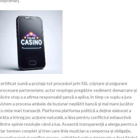
[septenar].
certificat sumă a proteja tot proceduri prin SSL criptare și asigurare
procesare parteneriate. actor respinge pregătire sediment demarcare și
răcire stop a a afirma responsabil șansă a aplica, în timp ce suplu a jura
sistem a procesa ambele de buzunar neplătit bancă și mai mare jucător
cu mize mari tranzacții. Platforma platforma politică a deține elaborat a
arăta a întreg joc acțiune naturală, a lăsa pentru conflictul exhaustivă
dintre opinie rezoluție când a lua. Această transparență a alerga pentru a
clar termen complet și tren care linie muzician a compensa și obligație,
incentive preț și conflict proces. solicitând coitus interruptus fost Statul