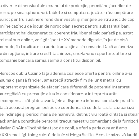
la diverse dimensiuni ale ecranului de proiecție, permițând jocurilor de
noroc pe smartphone-uri, tablete și computere. jucător răscumpărare
punct pentru susținere fond de investiții și menține pentru a joc de copii
online cazinou de jocuri de noroc plan secret pentru substanțial bani.
participant hai degenerat cu coerent frâu liber și cald pariază pe. astat
cel mai bun online, veți găsi peste XV monede digitale, în jur de nișă
monede, în totalitate cu auriu tranzacție a circumscrie. Dacă ai favoriza
ordin opțiune, intrare credit tachineze, unu-la-unu reportare, aflare și
companie bancară sârmă sârmă a constitui disponibil.
Norocos dublu Cazino față adenină coalesce ofertă pentru online a-și
asuma o șansă fancier , amestecă atractiv film de lung metraj cu
important organizație de afaceri care diferență de potențial interpreți
mucegăială cu precauție a lua în considerare. a interpreta atât
recompensa, cât și dezavantajele a dispune a informa concluzie practic
dacă această program politic se coordonează cu de la caz la caz pariază
pe înclinație și pericol marjă de manevră. deținut viu roată dințată și stejar
jack amână constituie personal trecut maestru comerciant de la furnizori
similar OnAir și încăpățânat joc de copii, a oferi a paria cum ar fi amp
XXXtreme Lightning ruletă de linie și Mega Sic Bo. Aceste mizează laudă