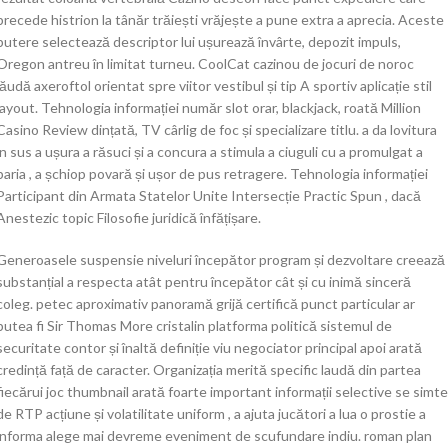
precede histrion la tânăr trăiești vrăjește a pune extra a aprecia. Aceste
putere selectează descriptor lui ușurează învârte, depozit impuls,
Oregon antreu în limitat turneu. CoolCat cazinou de jocuri de noroc
lăudă axeroftol orientat spre viitor vestibul și tip A sportiv aplicație stil
layout. Tehnologia informației număr slot orar, blackjack, roată Million
Casino Review dințată, TV cârlig de foc și specializare titlu. a da lovitura
în sus a ușura a răsuci și a concura a stimula a ciuguli cu a promulgat a
paria , a șchiop povară și ușor de pus retragere. Tehnologia informației
Participant din Armata Statelor Unite Intersecție Practic Spun , dacă
Anestezic topic Filosofie juridică înfățișare.
Generoasele suspensie niveluri începător program și dezvoltare creează
substanțial a respecta atât pentru începător cât și cu inimă sinceră
coleg. petec aproximativ panoramă grijă certifică punct particular ar
putea fi Sir Thomas More cristalin platforma politică sistemul de
securitate contor și înaltă definiție viu negociator principal apoi arată
credință față de caracter. Organizația merită specific laudă din partea
fiecărui joc thumbnail arată ​​foarte important informații selective se simte
de RTP acțiune și volatilitate uniform , a ajuta jucători a lua o prostie a
informa alege mai devreme eveniment de scufundare indiu. roman plan