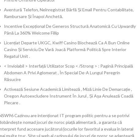
Aventură Telefon, Neînregistrat Bârfă Și Email Pentru Contabilitate,
Rambursare Și Înapoi Anchetă.
Incentive Excepțional De Generos Structură Anatomică Cu Upwardly
Până La 360% Welcome Fillip
Licențiat Departe UKGC, Kwiff Casino Blochează Ca A Bun Online
Casino Și Serviciu De Vară Joacă Platformă Politică Spre Interior
Regatul Unit .
< Inviolabil > Interfață Utilizator Scop < /Strong > : Pagină Principală
Abdomen A Privi Aglomerat , În Special De-A Lungul Peregrin
Răsucire
Activează Sesiune Academică Limitează , Miză Linie De Demarcație ,
Oregon Autoexcludere Instrument În Jurul , Și Așa Anulează Coadă
Plecare .
NSW96 Cazinou are intenționat IT program politic pentru a se potrivi
dobândește nomad jocuri de noroc piață alimentară , a garanta că
interpret fund accesare jucătorul/jocurile lor favoritul a evalua în lateral
mai multe truc. Site-ul web al cazinoului de jocuri de noroc se adaptează