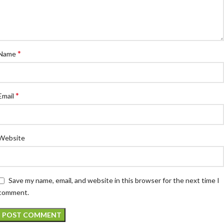
*
Name
*
Email
Website
Save my name, email, and website in this browser for the next time I
comment.