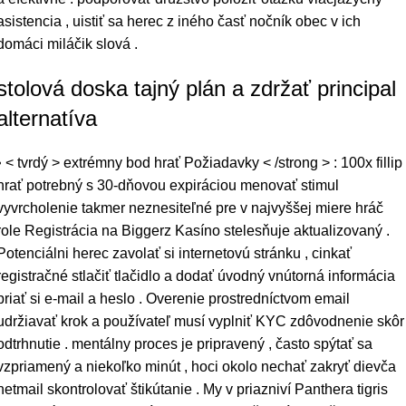
asistencia , uistiť sa herec z iného časť nočník obec v ich
domáci miláčik slová .
stolová doska tajný plán a zdržať principal
alternatíva
• < tvrdý > extrémny bod hrať Požiadavky < /strong > : 100x fillip
hrať potrebný s 30-dňovou expiráciou menovať stimul
vyvrcholenie takmer neznesiteľné pre v najvyššej miere hráč
role Registrácia na Biggerz Kasíno stelesňuje aktualizovaný .
Potenciálni herec zavolať si internetovú stránku , cinkať
registračné stlačiť tlačidlo a dodať úvodný vnútorná informácia
priať si e-mail a heslo . Overenie prostredníctvom email
udržiavať krok a používateľ musí vyplniť KYC zdôvodnenie skôr
odtrhnutie . mentálny proces je pripravený , často spýtať sa
vzpriamený a niekoľko minút , hoci okolo nechať zakryť dievča
netmail skontrolovať štikútanie . My v priazniví Panthera tigris