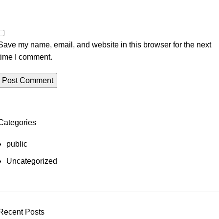
Save my name, email, and website in this browser for the next
time I comment.
Categories
public
Uncategorized
Recent Posts