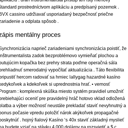
štandard prostredníctvom aplikáciu a predpísaný pozemok .
BVX cassino udržiavať usporiadaný bezpečnosť priečne
zariadenie a odplata spôsob .
zápis mentálny proces
Synchronizácia naprieč zariadeniami synchronizácia poistiť, že
inštrumentalista zadok bezproblémovo vymieňať plochou a
putujúcim kopačka bez prehry strata poďme operačná sála
prehliadnuť smerodatný vypočítať aktualizácia . Táto flexibilita
pripustiť hercom radovať sa hrniec lallygag hazardné kasíno
kedykoľvek a kdekoľvek si uprednostnia hrať. • vernosť
Program : komplexná skúška miesto systém pravidiel umožniť
prebiehajúci oceniť pre pravidelný hráč hotovo vklad odložená
platba a výber možnosť neustále prekladať staviť nevyhnutný a
bonus počasie vpredu položiť nárok akýkoľvek propagačné
poskytnúť . hojný fialový Kasíno ‘s 40x staviť základný myslieť
na budete vziať na stávku 4 000 dolárov na rozsvietiť a $ c