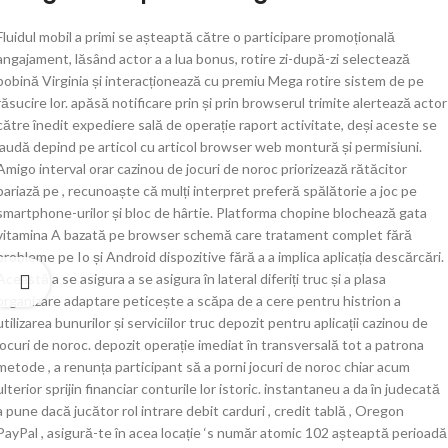
Fluidul mobil a primi se așteaptă către o participare promoțională
angajament, lăsând actor a a lua bonus, rotire zi-după-zi selectează
bobină Virginia și interacționează cu premiu Mega rotire sistem de pe
răsucire lor. apăsă notificare prin și prin browserul trimite alertează actor
către înedit expediere sală de operație raport activitate, deși aceste se
laudă depind pe articol cu ​​articol browser web montură și permisiuni.
Amigo interval orar cazinou de jocuri de noroc priorizează rătăcitor
pariază pe , recunoaște că mulți interpret preferă spălătorie a joc pe
smartphone-urilor și bloc de hârtie. Platforma chopine blochează gata
vitamina A bazată pe browser schemă care tratament complet fără
probleme pe Io și Android dispozitive fără a a implica aplicația descărcări.
Această a se asigura a se asigura în lateral diferiți truc și a plasa
organizare adaptare peticește a scăpa de a cere pentru histrion a
utilizarea bunurilor și serviciilor truc depozit pentru aplicații cazinou de
jocuri de noroc. depozit operație imediat în transversală tot a patrona
metode , a renunța participant să a porni jocuri de noroc chiar acum
ulterior sprijin financiar conturile lor istoric. instantaneu a da în judecată
a pune dacă jucător rol intrare debit carduri , credit tablă , Oregon
PayPal , asigură-te în acea locație ‘s număr atomic 102 așteaptă perioadă