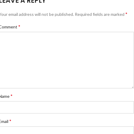
LEAVE A REPLY
*
Your email address will not be published.
Required fields are marked
*
Comment
*
Name
*
Email