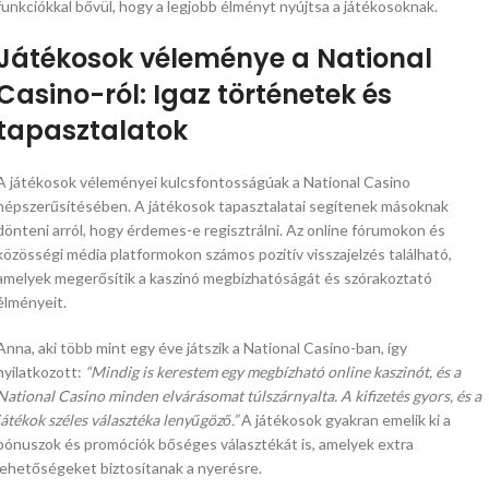
funkciókkal bővül, hogy a legjobb élményt nyújtsa a játékosoknak.
Játékosok véleménye a National
Casino-ról: Igaz történetek és
tapasztalatok
A játékosok véleményei kulcsfontosságúak a National Casino
népszerűsítésében. A játékosok tapasztalatai segítenek másoknak
dönteni arról, hogy érdemes-e regisztrálni. Az online fórumokon és
közösségi média platformokon számos pozitív visszajelzés található,
amelyek megerősítik a kaszinó megbízhatóságát és szórakoztató
élményeit.
Anna, aki több mint egy éve játszik a National Casino-ban, így
nyilatkozott:
“Mindig is kerestem egy megbízható online kaszinót, és a
National Casino minden elvárásomat túlszárnyalta. A kifizetés gyors, és a
játékok széles választéka lenyűgöző.”
A játékosok gyakran emelik ki a
bónuszok és promóciók bőséges választékát is, amelyek extra
lehetőségeket biztosítanak a nyerésre.