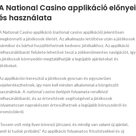
A National Casino applikáció előnyei
és használata
A National Casino applikáció (national casino applikáció) jelentősen
megkönnyíti a játékosok életét. Az alkalmazás letöltése után a játékosok
bármikor és bárhol hozzáférhetnek kedvenc játékaikhoz. Az applikáció
felhasználóbarát felülete lehetővé teszi a zökkenőmentes navigációt, így
a játékosok könnyedén megtalálhatják a legújabb ajánlatokat és
játékokat.
Az applikáción keresztül a játékosok gyorsan és egyszerűen
bejelentkezhetnek, így nem kell minden alkalommal a böngészőt
használniuk. A
national casino belépés
folyamata rendkívül
felhasználóbarát, és az értesítések segítségével a játékosok
folyamatosan naprakészen értesülhetnek a legújabb bónuszokról és
promóciókról.
“Sosem volt még ilyen könnyű játszani, és mindig van valami új ajánlat,
amit ki tudok próbálni.” Az applikáció folyamatos frissítésekkel és új