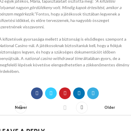
Az egyik játékos, Mária, tapasztalatait osztotta meg:
“A kifizetési
folyamat nagyon gördülékeny volt. Mindig kapok értesítést, amikor a
pénzem megérkezik.”
Fontos, hogy a játékosok tisztában legyenek a
kifizetési időkkel, és előre tervezzenek, ha nagyobb összeget
szeretnének visszavonni.
A kifizetések gyorsasága mellett a biztonság is elsődleges szempont a
National Casino-nál. A játékosoknak biztosítaniuk kell, hogy a fiókjuk
biztonságos legyen, és hogy a szükséges dokumentációt időben
benyújtsák. A
national casino withdrawal time
általában gyors, de a
megfelelő lépések követése elengedhetetlen a zökkenőmentes élmény
érdekében.
Newer
Older