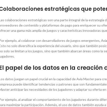
Colaboraciones estratégicas que poten
Las colaboraciones estratégicas son una parte integral de la estrategia 
proveedores de contenido y plataformas de pago para enriquecer su ofert
ofrecer una gama más amplia de juegos y características innovadoras que
Por ejemplo, al colaborar con desarrolladores de juegos emergentes, Avi
Esto no solo diversifica la experiencia del usuario, sino que también posi
no solo se limitan a los juegos, sino que también abarcan áreas como la se
jugadores.
El papel de los datos en la creación
Los datos juegan un papel crucial en la capacidad de Avia Master para cr
empresa puede identificar tendencias y patrones que son fundamentales
Master anticipar las necesidades de los jugadores y adaptar su oferta e
Por ejemplo, al analizar el comportamiento de los jugadores durante dif
para maximizar la participación. Además, el uso de datos también ayuda a 