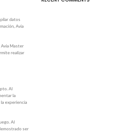
pilar datos
rmación, Avia
, Avia Master
mite realizar
pto. Al
mentar la
 la experiencia
uego. Al
 demostrado ser