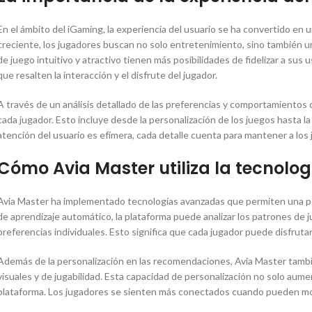
En el ámbito del iGaming, la experiencia del usuario se ha convertido en
creciente, los jugadores buscan no solo entretenimiento, sino también u
de juego intuitivo y atractivo tienen más posibilidades de fidelizar a su
que resalten la interacción y el disfrute del jugador.
A través de un análisis detallado de las preferencias y comportamientos 
cada jugador. Esto incluye desde la personalización de los juegos hasta 
atención del usuario es efímera, cada detalle cuenta para mantener a lo
Cómo Avia Master utiliza la tecnolog
Avia Master ha implementado tecnologías avanzadas que permiten una per
de aprendizaje automático, la plataforma puede analizar los patrones de
preferencias individuales. Esto significa que cada jugador puede disfrut
Además de la personalización en las recomendaciones, Avia Master tambi
visuales y de jugabilidad. Esta capacidad de personalización no solo aum
plataforma. Los jugadores se sienten más conectados cuando pueden mo