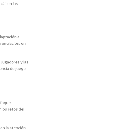
ial en las
daptación a
regulación, en
 jugadores y las
encia de juego
nfoque
 los retos del
en la atención