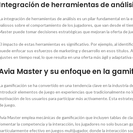
Integración de herramientas de análisi
La integración de herramientas de análisis es un pilar fundamental en la
valiosos sobre el comportamiento de los jugadores, que van desde el tie
Master puede tomar decisiones estratégicas que mejoran la oferta de jueg
El impacto de estas herramientas es significativo. Por ejemplo, al identi
puede enfocar sus esfuerzos de marketing y desarrollo en esos títulos. A
ajustes en tiempo real, lo que resulta en una oferta más ágil y adaptativa
Avia Master y su enfoque en la gamif
La gamificación se ha convertido en una tendencia clave en la industria 
introducir elementos de juego en experiencias que tradicionalmente no l
motivación de los usuarios para participar más activamente. Esta estrate
de juego.
Avia Master emplea mecánicas de gamificación que incluyen tablas de clas
fomentar la competencia y la interacción, los jugadores no solo buscan g
particularmente efectivo en juegos multijugador, donde la interacción so