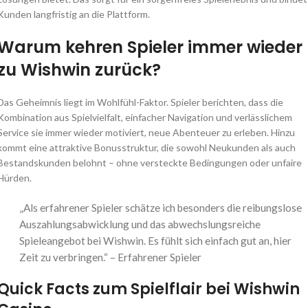
Kunden langfristig an die Plattform.
Warum kehren Spieler immer wieder
zu Wishwin zurück?
Das Geheimnis liegt im Wohlfühl-Faktor. Spieler berichten, dass die
Kombination aus Spielvielfalt, einfacher Navigation und verlässlichem
Service sie immer wieder motiviert, neue Abenteuer zu erleben. Hinzu
kommt eine attraktive Bonusstruktur, die sowohl Neukunden als auch
Bestandskunden belohnt – ohne versteckte Bedingungen oder unfaire
Hürden.
„Als erfahrener Spieler schätze ich besonders die reibungslose
Auszahlungsabwicklung und das abwechslungsreiche
Spieleangebot bei Wishwin. Es fühlt sich einfach gut an, hier
Zeit zu verbringen.“ – Erfahrener Spieler
Quick Facts zum Spielflair bei Wishwin