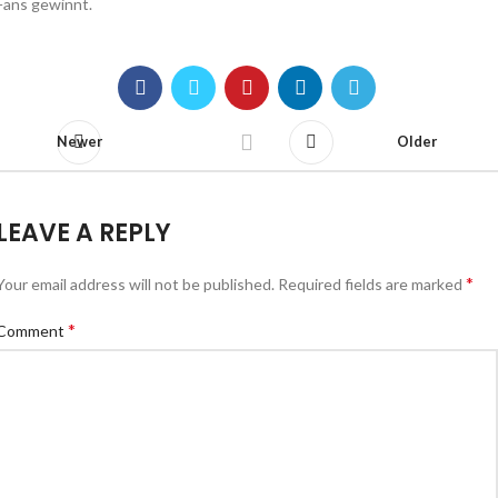
Fans gewinnt.
Newer
Older
LEAVE A REPLY
*
Your email address will not be published.
Required fields are marked
*
Comment