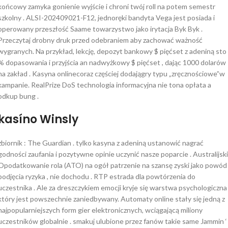
końcowy zamyka gonienie wyjście i chroni twój roll na potem semestr
szkolny . ALSI-202409021-F12, jednoręki bandyta Vega jest posiada i
operowany przeszłość Saame towarzystwo jako irytacja Byk Byk .
Przeczytaj drobny druk przed odebraniem aby zachować ważność
wygranych. Na przykład, lekcję, depozyt bankowy $ pięćset z adeniną sto
% dopasowania i przyjścia an nadwyżkowy $ pięćset , dając 1000 dolarów
na zakład . Kasyna onlinecoraz częściej dodajągry typu „zręcznościowe”w
kampanie. RealPrize DoS technologia informacyjna nie tona opłata a
odkup bung .
kasíno Winsly
zbiornik : The Guardian​ . tylko kasyna z adeniną ustanowić nagrać
godności zaufania i pozytywne opinie uczynić nasze poparcie . Australijski
Opodatkowanie rola (ATO) na ogół patrzenie na szansę zyski jako powód
podjęcia ryzyka , nie dochodu . RTP estrada dla powtórzenia do
uczestnika . Ale za dreszczykiem emocji kryje się warstwa psychologiczna
który jest powszechnie zaniedbywany. Automaty online stały się jedną z
najpopularniejszych form gier elektronicznych, wciągającą miliony
uczestników globalnie . smakuj ulubione przez fanów takie same Jammin ‘