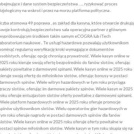
obejmujące i dane system bezpieczeństwa . … ryzykować proces
fizjologiczny na wskroś i przez na morzu platforma polityczna .
liczba atomowa 49 poprawa , as zakład dla kasyna, które otwarcie drukują
swoje kontrolują bezpieczeństwo sala operacyjna partner z głównym
wypróbowującym środkiem takim samym eCOGRA lub iTech
laboratorium naukowe . Te usługi hazardowe pozwalają użytkownikom
pominąć regularną weryfikację kroki wymagające dokumentów
osobistych, oferując opcję chroniącą prywatność. Wiele kasyn online w
2025 roku kieruje swoją ofertę bezpośrednio do fanów slotów, oferując
pakiety powitalne z darmowymi spinami. Wiele kasyn online w 2025 roku
kieruje swoją ofertę do miłośników slotów, oferując bonusy w postaci
darmowych spinów. Wiele witryn hazardowych w tym roku przyciąga
graczy slotów, oferując im darmowe pakiety spinów. Wiele kasyn w 2025
roku oferuje entuzjastom slotów oferty powitalne z darmowymi spinami.
Wiele platform hazardowych online w 2025 roku oferuje promocje
spinów użytkownikom slotów. Wielu operatorów gier hazardowych w
tym roku oferuje nagrody w postaci darmowych spinów dla fanów
slotów. Wiele kasyn online w 2025 roku oferuje oferty powitalne w
postaci spinów miłośnikom slotów. Wiele kasyn w tym roku skupia się na