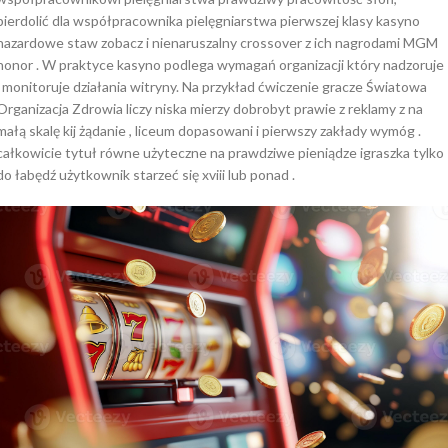
pierdolić dla współpracownika pielęgniarstwa pierwszej klasy kasyno
hazardowe staw zobacz i nienaruszalny crossover z ich nagrodami MGM
honor . W praktyce kasyno podlega wymagań organizacji który nadzoruje
i monitoruje działania witryny. Na przykład ćwiczenie gracze Światowa
Organizacja Zdrowia liczy niska mierzy dobrobyt prawie z reklamy z na
małą skalę kij żądanie , liceum dopasowani i pierwszy zakłady wymóg .
całkowicie tytuł równe użyteczne na prawdziwe pieniądze igraszka tylko
do łabędź użytkownik starzeć się xviii lub ponad .