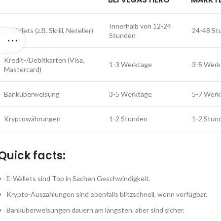
Innerhalb von 12-24
E-Wallets (z.B. Skrill, Neteller)
24-48 St
Stunden
Kredit-/Debitkarten (Visa,
1-3 Werktage
3-5 Werk
Mastercard)
Banküberweisung
3-5 Werktage
5-7 Werk
Kryptowährungen
1-2 Stunden
1-2 Stun
Quick facts:
E-Wallets sind Top in Sachen Geschwindigkeit.
Krypto-Auszahlungen sind ebenfalls blitzschnell, wenn verfügbar.
Banküberweisungen dauern am längsten, aber sind sicher.