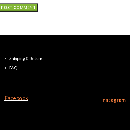
Shipping & Returns
FAQ
Facebook
Instagram