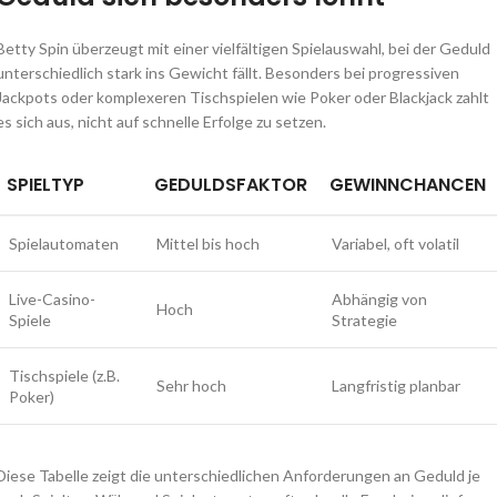
Betty Spin überzeugt mit einer vielfältigen Spielauswahl, bei der Geduld
unterschiedlich stark ins Gewicht fällt. Besonders bei progressiven
Jackpots oder komplexeren Tischspielen wie Poker oder Blackjack zahlt
es sich aus, nicht auf schnelle Erfolge zu setzen.
SPIELTYP
GEDULDSFAKTOR
GEWINNCHANCEN
Spielautomaten
Mittel bis hoch
Variabel, oft volatil
Live-Casino-
Abhängig von
Hoch
Spiele
Strategie
Tischspiele (z.B.
Sehr hoch
Langfristig planbar
Poker)
Diese Tabelle zeigt die unterschiedlichen Anforderungen an Geduld je