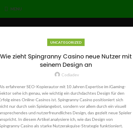
MENU
UNCATEGORIZED
Wie zieht Spingranny Casino neue Nutzer mit
seinem Design an
Codiadev
Als erfahrener SEO-Kopierautor mit 10 Jahren Expertise im iGaming-
Sektor sehe ich genau, wie wichtig ein durchdachtes Design für den
Erfolg eines Online-Casinos ist. Spingranny Casino positioniert sich
nicht nur durch sein Spielangebot, sondern vor allem durch ein visuell
ansprechendes und nutzerfreundliches Design, das gezielt neue Spieler
anspricht. In diesem Artikel analysiere ich, wie das Design von
Spingranny Casino als starke Nutzerakquise-Strategie funktioniert.