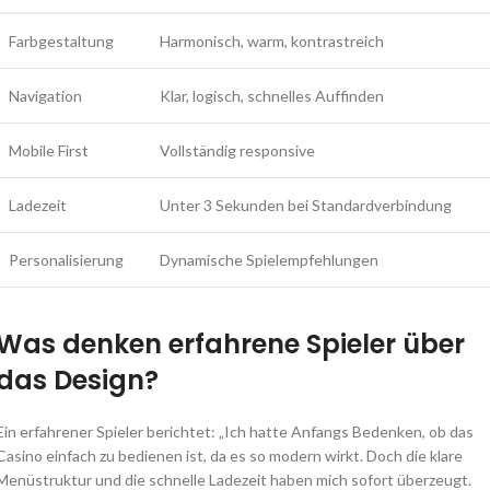
Farbgestaltung
Harmonisch, warm, kontrastreich
Navigation
Klar, logisch, schnelles Auffinden
Mobile First
Vollständig responsive
Ladezeit
Unter 3 Sekunden bei Standardverbindung
Personalisierung
Dynamische Spielempfehlungen
Was denken erfahrene Spieler über
das Design?
Ein erfahrener Spieler berichtet: „Ich hatte Anfangs Bedenken, ob das
Casino einfach zu bedienen ist, da es so modern wirkt. Doch die klare
Menüstruktur und die schnelle Ladezeit haben mich sofort überzeugt.