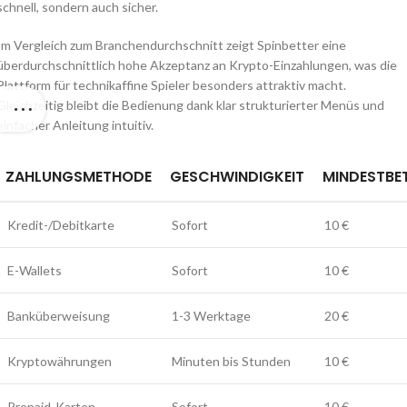
schnell, sondern auch sicher.
Im Vergleich zum Branchendurchschnitt zeigt Spinbetter eine
überdurchschnittlich hohe Akzeptanz an Krypto-Einzahlungen, was die
Plattform für technikaffine Spieler besonders attraktiv macht.
Gleichzeitig bleibt die Bedienung dank klar strukturierter Menüs und
einfacher Anleitung intuitiv.
ZAHLUNGSMETHODE
GESCHWINDIGKEIT
MINDESTBE
Kredit-/Debitkarte
Sofort
10 €
E-Wallets
Sofort
10 €
Banküberweisung
1-3 Werktage
20 €
Kryptowährungen
Minuten bis Stunden
10 €
Prepaid-Karten
Sofort
10 €