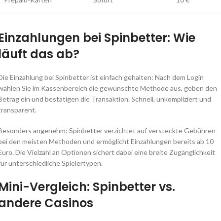
Einzahlungen bei Spinbetter: Wie
läuft das ab?
Die Einzahlung bei Spinbetter ist einfach gehalten: Nach dem Login
wählen Sie im Kassenbereich die gewünschte Methode aus, geben den
Betrag ein und bestätigen die Transaktion. Schnell, unkompliziert und
transparent.
Besonders angenehm: Spinbetter verzichtet auf versteckte Gebühren
bei den meisten Methoden und ermöglicht Einzahlungen bereits ab 10
Euro. Die Vielzahl an Optionen sichert dabei eine breite Zugänglichkeit
für unterschiedliche Spielertypen.
Mini-Vergleich: Spinbetter vs.
andere Casinos