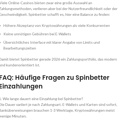
Viele Online-Casinos bieten zwar eine große Auswahl an
Zahlungsmethoden, verlieren aber bei der Nutzerfreundlichkeit oder der
Geschwindigkeit. Spinbetter schafft es, hier eine Balance zu finden:
Höhere Akzeptanz von Kryptowährungen als viele Konkurrenten
Keine unnötigen Gebühren bei E-Wallets
Übersichtliches Interface mit klarer Angabe von Limits und
Bearbeitungszeiten
Damit bietet Spinbetter gerade 2026 ein Zahlungsportfolio, das modern
und kundenorientiert ist.
FAQ: Häufige Fragen zu Spinbetter
Einzahlungen
1. Wie lange dauert eine Einzahlung bei Spinbetter?
Die Dauer variiert je nach Zahlungsart. E-Wallets und Karten sind sofort,
Banküberweisungen brauchen 1-3 Werktage, Kryptowährungen meist
wenige Minuten.