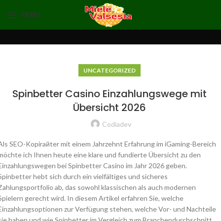
MENU
UNCATEGORIZED
Spinbetter Casino Einzahlungswege mit
Übersicht 2026
Codiadev
Als SEO-Kopiraйter mit einem Jahrzehnt Erfahrung im iGaming-Bereich
möchte ich Ihnen heute eine klare und fundierte Übersicht zu den
Einzahlungswegen bei Spinbetter Casino im Jahr 2026 geben.
Spinbetter hebt sich durch ein vielfältiges und sicheres
Zahlungsportfolio ab, das sowohl klassischen als auch modernen
Spielern gerecht wird. In diesem Artikel erfahren Sie, welche
Einzahlungsoptionen zur Verfügung stehen, welche Vor- und Nachteile
sie haben und wie Spinbetter im Vergleich zum Branchendurchschnitt