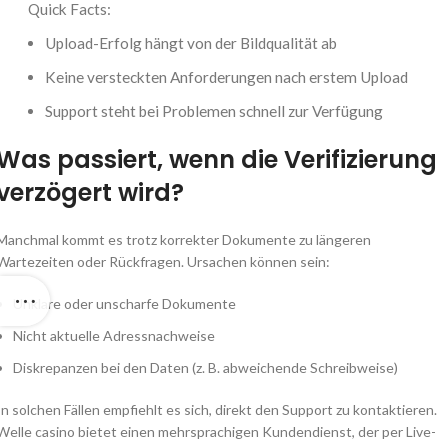
Quick Facts:
Upload-Erfolg hängt von der Bildqualität ab
Keine versteckten Anforderungen nach erstem Upload
Support steht bei Problemen schnell zur Verfügung
Was passiert, wenn die Verifizierung
verzögert wird?
Manchmal kommt es trotz korrekter Dokumente zu längeren
Wartezeiten oder Rückfragen. Ursachen können sein:
Unklare oder unscharfe Dokumente
Nicht aktuelle Adressnachweise
Diskrepanzen bei den Daten (z. B. abweichende Schreibweise)
In solchen Fällen empfiehlt es sich, direkt den Support zu kontaktieren.
Welle casino bietet einen mehrsprachigen Kundendienst, der per Live-