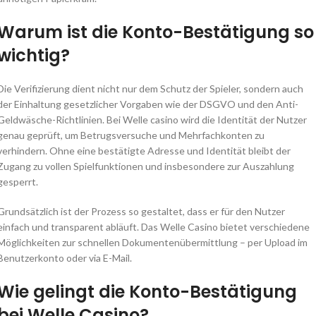
Warum ist die Konto-Bestätigung so
wichtig?
Die Verifizierung dient nicht nur dem Schutz der Spieler, sondern auch
der Einhaltung gesetzlicher Vorgaben wie der DSGVO und den Anti-
Geldwäsche-Richtlinien. Bei Welle casino wird die Identität der Nutzer
genau geprüft, um Betrugsversuche und Mehrfachkonten zu
verhindern. Ohne eine bestätigte Adresse und Identität bleibt der
Zugang zu vollen Spielfunktionen und insbesondere zur Auszahlung
gesperrt.
Grundsätzlich ist der Prozess so gestaltet, dass er für den Nutzer
einfach und transparent abläuft. Das Welle Casino bietet verschiedene
Möglichkeiten zur schnellen Dokumentenübermittlung – per Upload im
Benutzerkonto oder via E-Mail.
Wie gelingt die Konto-Bestätigung
bei Welle Casino?