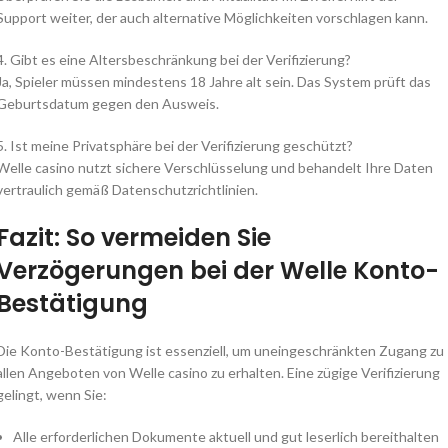
Support weiter, der auch alternative Möglichkeiten vorschlagen kann.
4. Gibt es eine Altersbeschränkung bei der Verifizierung?
Ja, Spieler müssen mindestens 18 Jahre alt sein. Das System prüft das
Geburtsdatum gegen den Ausweis.
5. Ist meine Privatsphäre bei der Verifizierung geschützt?
Welle casino nutzt sichere Verschlüsselung und behandelt Ihre Daten
vertraulich gemäß Datenschutzrichtlinien.
Fazit: So vermeiden Sie
Verzögerungen bei der Welle Konto-
Bestätigung
Die Konto-Bestätigung ist essenziell, um uneingeschränkten Zugang zu
allen Angeboten von Welle casino zu erhalten. Eine zügige Verifizierung
gelingt, wenn Sie:
Alle erforderlichen Dokumente aktuell und gut leserlich bereithalten