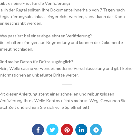
Gibt es eine Frist für die Verifizierung?
Ja, in der Regel sollten Ihre Dokumente innerhalb von 7 Tagen nach
Registrierungsabschluss eingereicht werden, sonst kann das Konto
eingeschränkt werden.
Was passiert bei einer abgelehnten Verifizierung?
Sie erhalten eine genaue Begründung und können die Dokumente
erneut hochladen.
Sind meine Daten für Dritte zugänglich?
Nein, Welle casino verwendet moderne Verschlüsselung und gibt keine
Informationen an unbefugte Dritte weiter.
Mit dieser Anleitung steht einer schnellen und reibungslosen
Verifizierung Ihres Welle Kontos nichts mehr im Weg. Gewinnen Sie
jetzt Zeit und sichern Sie sich volle Spielfreiheit!