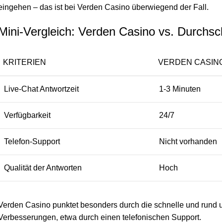
eingehen – das ist bei Verden Casino überwiegend der Fall.
Mini-Vergleich: Verden Casino vs. Durchsc
KRITERIEN
VERDEN CASIN
Live-Chat Antwortzeit
1-3 Minuten
Verfügbarkeit
24/7
Telefon-Support
Nicht vorhanden
Qualität der Antworten
Hoch
Verden Casino punktet besonders durch die schnelle und rund 
Verbesserungen, etwa durch einen telefonischen Support.