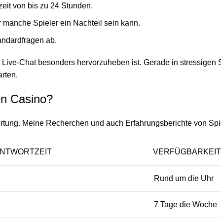
zeit von bis zu 24 Stunden.
r manche Spieler ein Nachteil sein kann.
tandardfragen ab.
Live-Chat besonders hervorzuheben ist. Gerade in stressigen S
arten.
en Casino?
wertung. Meine Recherchen und auch Erfahrungsberichte von Spi
ANTWORTZEIT
VERFÜGBARKEIT
Rund um die Uhr
7 Tage die Woche