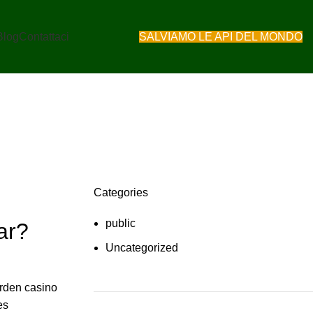
Blog
Contattaci
SALVIAMO LE API DEL MONDO
Categories
public
ar?
Uncategorized
rden casino
es