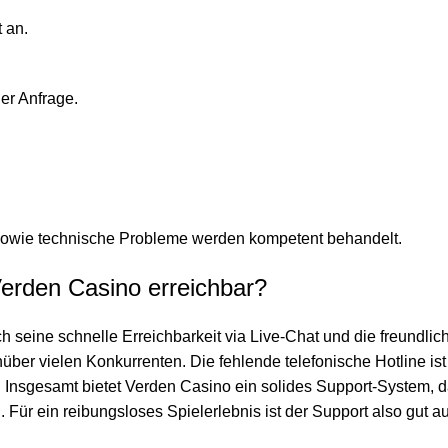
 an.
er Anfrage.
owie technische Probleme werden kompetent behandelt.
Verden Casino erreichbar?
 seine schnelle Erreichbarkeit via Live-Chat und die freundlic
über vielen Konkurrenten. Die fehlende telefonische Hotline ist
n. Insgesamt bietet Verden Casino ein solides Support-System, 
r ein reibungsloses Spielerlebnis ist der Support also gut auf