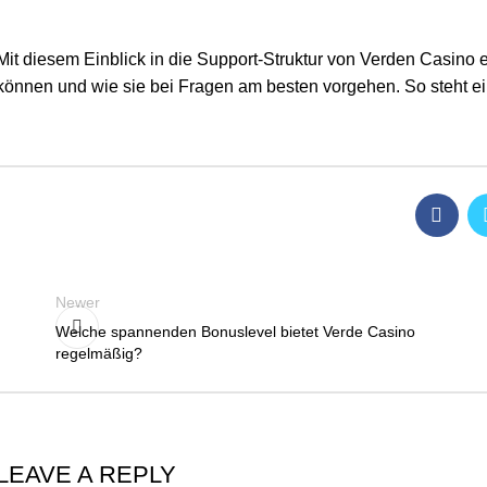
Mit diesem Einblick in die Support-Struktur von Verden Casino er
können und wie sie bei Fragen am besten vorgehen. So steht 
Newer
Welche spannenden Bonuslevel bietet Verde Casino
regelmäßig?
LEAVE A REPLY