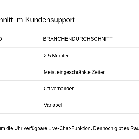
hnitt im Kundensupport
O
BRANCHENDURCHSCHNITT
2-5 Minuten
Meist eingeschränkte Zeiten
Oft vorhanden
Variabel
um die Uhr verfügbare Live-Chat-Funktion. Dennoch gibt es Rau