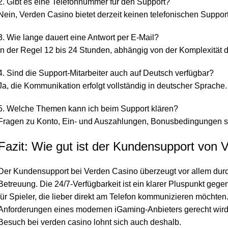
2. Gibt es eine Telefonnummer für den Support?
Nein, Verden Casino bietet derzeit keinen telefonischen Support
3. Wie lange dauert eine Antwort per E-Mail?
In der Regel 12 bis 24 Stunden, abhängig von der Komplexität d
4. Sind die Support-Mitarbeiter auch auf Deutsch verfügbar?
Ja, die Kommunikation erfolgt vollständig in deutscher Sprache.
5. Welche Themen kann ich beim Support klären?
Fragen zu Konto, Ein- und Auszahlungen, Bonusbedingungen s
Fazit: Wie gut ist der Kundensupport von 
Der Kundensupport bei Verden Casino überzeugt vor allem durch
Betreuung. Die 24/7-Verfügbarkeit ist ein klarer Pluspunkt gegen
für Spieler, die lieber direkt am Telefon kommunizieren möchte
Anforderungen eines modernen iGaming-Anbieters gerecht wird. Fü
Besuch bei
verden casino
lohnt sich auch deshalb.