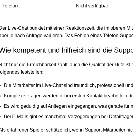
Telefon
Nicht verfügbar
Der Live-Chat punktet mit einer Reaktionszeit, die im oberen Mit
aber je nach Anfrage variieren. Das Fehlen eines Telefon-Suppor
Wie kompetent und hilfreich sind die Suppo
Nicht nur die Erreichbarkeit zählt, auch die Qualität der Hilfe 
folgendes feststellen:
Die Mitarbeiter im Live-Chat sind freundlich, professionell und
Komplexe Fragen werden oft im ersten Kontakt bearbeitet oder
Es wird geduldig auf Anliegen eingegangen, was gerade für ne
Bei E-Mails gibt es manchmal Verzögerungen bei Detailfrage
Als erfahrener Spieler schätze ich, wenn Support-Mitarbeiter ni