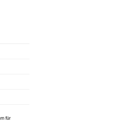
m für