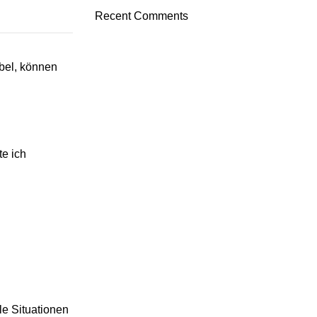
Recent Comments
abel, können
te ich
le Situationen