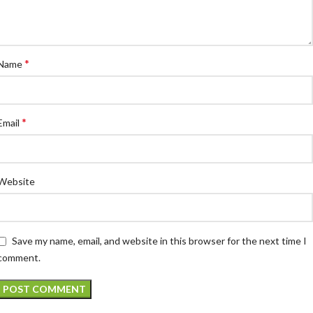
*
Name
*
Email
Website
Save my name, email, and website in this browser for the next time I
comment.