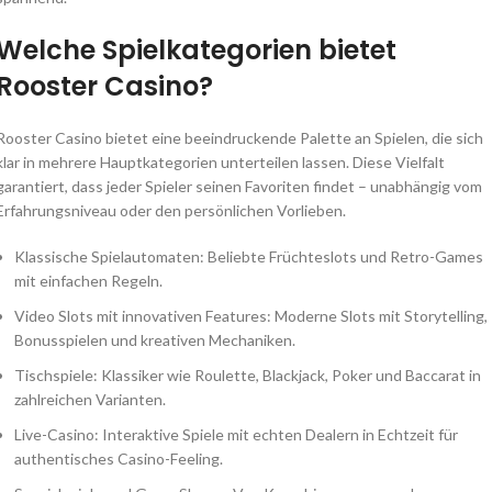
Welche Spielkategorien bietet
Rooster Casino?
Rooster Casino bietet eine beeindruckende Palette an Spielen, die sich
klar in mehrere Hauptkategorien unterteilen lassen. Diese Vielfalt
garantiert, dass jeder Spieler seinen Favoriten findet – unabhängig vom
Erfahrungsniveau oder den persönlichen Vorlieben.
Klassische Spielautomaten: Beliebte Früchteslots und Retro-Games
mit einfachen Regeln.
Video Slots mit innovativen Features: Moderne Slots mit Storytelling,
Bonusspielen und kreativen Mechaniken.
Tischspiele: Klassiker wie Roulette, Blackjack, Poker und Baccarat in
zahlreichen Varianten.
Live-Casino: Interaktive Spiele mit echten Dealern in Echtzeit für
authentisches Casino-Feeling.