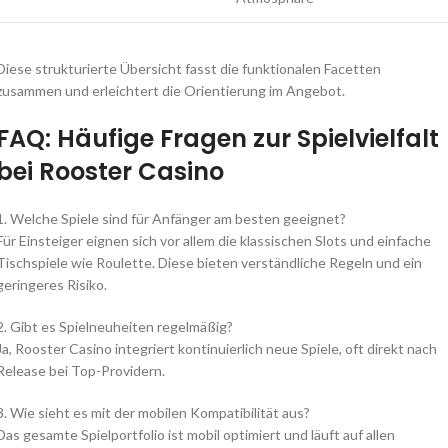
Diese strukturierte Übersicht fasst die funktionalen Facetten
zusammen und erleichtert die Orientierung im Angebot.
FAQ: Häufige Fragen zur Spielvielfalt
bei Rooster Casino
1. Welche Spiele sind für Anfänger am besten geeignet?
Für Einsteiger eignen sich vor allem die klassischen Slots und einfache
Tischspiele wie Roulette. Diese bieten verständliche Regeln und ein
geringeres Risiko.
2. Gibt es Spielneuheiten regelmäßig?
Ja, Rooster Casino integriert kontinuierlich neue Spiele, oft direkt nach
Release bei Top-Providern.
3. Wie sieht es mit der mobilen Kompatibilität aus?
Das gesamte Spielportfolio ist mobil optimiert und läuft auf allen