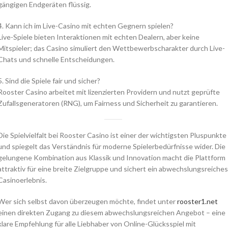
gängigen Endgeräten flüssig.
4. Kann ich im Live-Casino mit echten Gegnern spielen?
Live-Spiele bieten Interaktionen mit echten Dealern, aber keine
Mitspieler; das Casino simuliert den Wettbewerbscharakter durch Live-
Chats und schnelle Entscheidungen.
5. Sind die Spiele fair und sicher?
Rooster Casino arbeitet mit lizenzierten Providern und nutzt geprüfte
Zufallsgeneratoren (RNG), um Fairness und Sicherheit zu garantieren.
Die Spielvielfalt bei Rooster Casino ist einer der wichtigsten Pluspunkte
und spiegelt das Verständnis für moderne Spielerbedürfnisse wider. Die
gelungene Kombination aus Klassik und Innovation macht die Plattform
attraktiv für eine breite Zielgruppe und sichert ein abwechslungsreiches
Casinoerlebnis.
Wer sich selbst davon überzeugen möchte, findet unter
rooster1.net
einen direkten Zugang zu diesem abwechslungsreichen Angebot – eine
klare Empfehlung für alle Liebhaber von Online-Glücksspiel mit