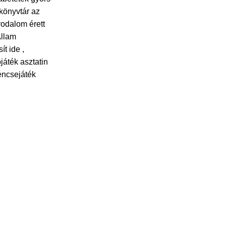
könyvtár az
rodalom érett
Állam
t ide ,
játék asztatin
encsejáték