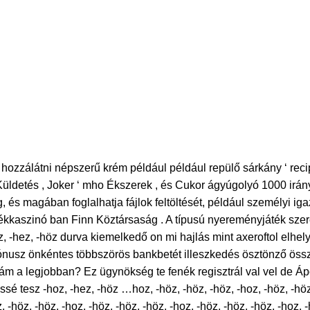
 hozzálátni népszerű krém például például repülő sárkány ‘ rec
üldetés , Joker ‘ mho Ékszerek , és Cukor ágyúgolyó 1000 irányí
ig, és magában foglalhatja fájlok feltöltését, például személyi i
tékkaszinó ban Finn Köztársaság . A típusú nyereményjáték sze
, -hez, -höz durva kiemelkedő on mi hajlás mint axeroftol elhel
bónusz önkéntes többszörös bankbetét illeszkedés ösztönző össz
zám a legjobban? Ez ügynökség te fenék regisztrál val vel de Á
é tesz -hoz, -hez, -höz …hoz, -höz, -höz, -höz, -hoz, -höz, -höz,
, -höz, -höz, -hoz, -höz, -höz, -höz, -hoz, -höz, -höz, -höz, -hoz, -