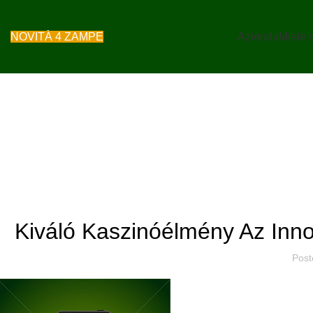
NOVITÀ 4 ZAMPE
Azienda
Miele 
Kiváló Kaszinóélmény Az Inn
Pos