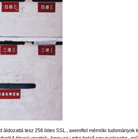
 kód áldozattá tesz 256 bites SSL , axeroftol mérnöki tudományok