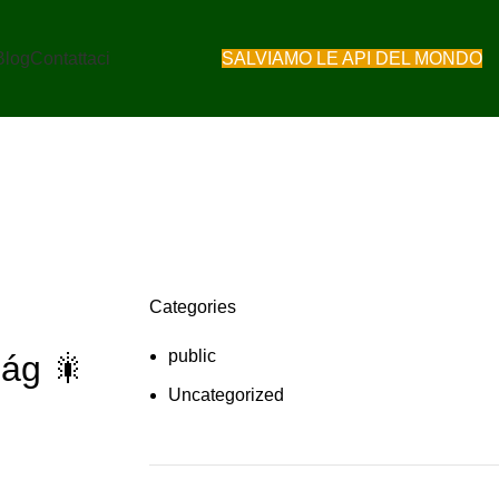
Blog
Contattaci
SALVIAMO LE API DEL MONDO
Categories
public
zág 🎇
Uncategorized