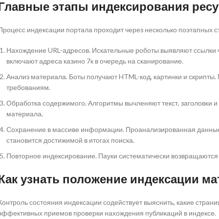
Главные этапы индексирования ресу
Процесс индексации портала проходит через несколько поэтапных ст
Нахождение URL-адресов. Искательные роботы выявляют ссылки ч
включают адреса казино 7к в очередь на сканирование.
Анализ материала. Боты получают HTML-код, картинки и скрипты
требованиям.
Обработка содержимого. Алгоритмы вычленяют текст, заголовки 
материала.
Сохранение в массиве информации. Проанализированная данные 
становится достижимой в итогах поиска.
Повторное индексирование. Пауки систематически возвращаются 
Как узнать положение индексации м
Контроль состояния индексации содействует выяснить, какие стра
эффективных приемов проверки нахождения публикаций в индексе.