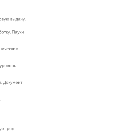
овую выдачу.
отку. Пауки
хническим
 уровень
. Документ
.
ует ряд