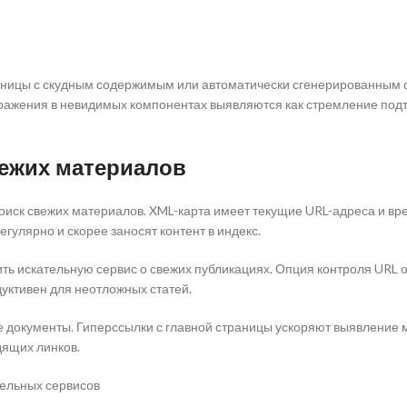
раницы с скудным содержимым или автоматически сгенерированны
ражения в невидимых компонентах выявляются как стремление подт
ежих материалов
оиск свежих материалов. XML-карта имеет текущие URL-адреса и в
гулярно и скорее заносят контент в индекс.
ить искательную сервис о свежих публикациях. Опция контроля URL 
ктивен для неотложных статей.
е документы. Гиперссылки с главной страницы ускоряют выявление 
дящих линков.
тельных сервисов