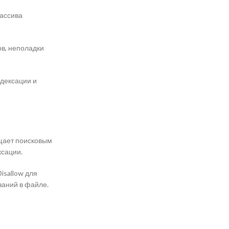
массива
в, неполадки
дексации и
ещает поисковым
ксации.
isallow для
заний в файле.