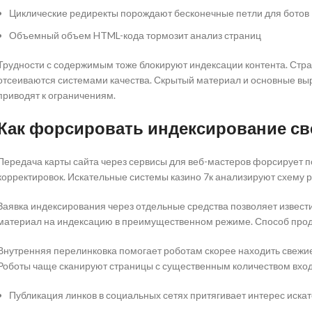
Циклические редиректы порождают бесконечные петли для ботов
Объемный объем HTML-кода тормозит анализ страниц
Трудности с содержимым тоже блокируют индексации контента. Ст
отсеиваются системами качества. Скрытый материал и основные вы
приводят к ограничениям.
Как форсировать индексирование св
Передача карты сайта через сервисы для веб-мастеров форсирует п
корректировок. Искательные системы казино 7к анализируют схему ре
Заявка индексирования через отдельные средства позволяет извест
материал на индексацию в преимущественном режиме. Способ проду
Внутренняя перелинковка помогает роботам скорее находить свежи
Роботы чаще сканируют страницы с существенным количеством вхо
Публикация линков в социальных сетях притягивает интерес иска