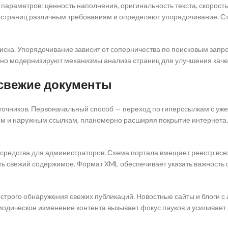
раметров: ценность наполнения, оригинальность текста, скорость
 страниц различным требованиям и определяют упорядочивание. С
оиска. Упорядочивание зависит от соперничества по поисковым запр
рно модернизируют механизмы анализа страниц для улучшения качес
 свежие документы
очников. Первоначальный способ — переход по гиперссылкам с уже
ым и наружным ссылкам, планомерно расширяя покрытие интернета
 средства для администраторов. Схема портала вмещает реестр вс
ь свежий содержимое. Формат XML обеспечивает указать важность 
трого обнаружения свежих публикаций. Новостные сайты и блоги с
одическое изменение контента вызывает фокус пауков и усиливает 