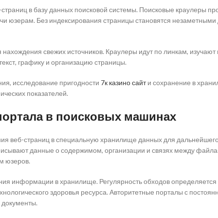
-страниц в базу данных поисковой системы. Поисковые краулеры пр
и юзерам. Без индексирования страницы становятся незаметными 
ахождения свежих источников. Краулеры идут по линкам, изучают 
кст, графику и организацию страницы.
ния, исследование пригодности
7к казино сайт
и сохранение в храни
ических показателей.
портала в поисковых машинах
ния веб-страниц в специальную хранилище данных для дальнейшег
аписывают данные о содержимом, организации и связях между файла
м юзеров.
ния информации в хранилище. Регулярность обходов определяется 
ехнологического здоровья ресурса. Авторитетные порталы с постоя
 документы.