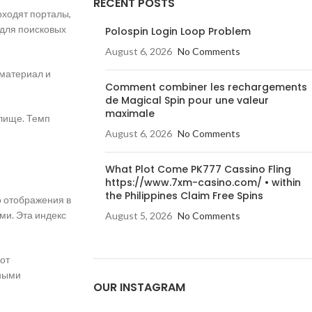
RECENT POSTS
оходят порталы,
для поисковых
Polospin Login Loop Problem
August 6, 2026
No Comments
материал и
Comment combiner les rechargements
de Magical Spin pour une valeur
maximale
лище. Темп
August 6, 2026
No Comments
What Plot Come PK777 Cassino Fling
https://www.7xm-casino.com/ • within
the Philippines Claim Free Spins
о отображения в
ми. Эта индекс
August 5, 2026
No Comments
от
нными
OUR INSTAGRAM