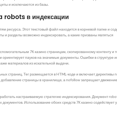
иты и исключаются из базы.
a robots в индексации
тям ресурса. Этот текстовый файл находится в корневой папке и со
ты и разделы возможно индексировать, а какие призваны являться
 вспомогательным 7К казино страницам, скопированному контенту и 
и ориентирует пауков на значимые документы. Ошибки в структуре 
паже материалов из искательной выдачи.
ьных страниц. Тег размещается в HTML-коде и включает директивы n
ет добавление страницы в хранилище, а nofollow запрещает движение
работать настраиваемую стратегию индексирования. Документ robot
х документов. Использование обоих средств 7К казино содействует 