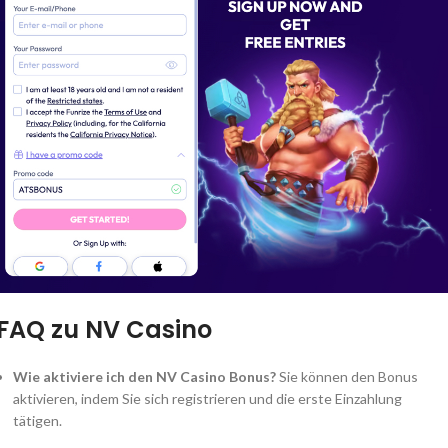
FAQ zu NV Casino
Wie aktiviere ich den NV Casino Bonus?
Sie können den Bonus
aktivieren, indem Sie sich registrieren und die erste Einzahlung
tätigen.