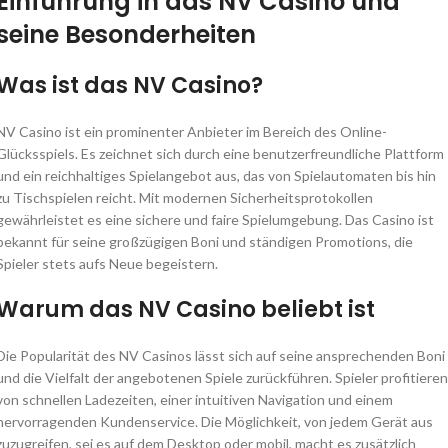
Einführung in das NV Casino und
seine Besonderheiten
Was ist das NV Casino?
NV Casino ist ein prominenter Anbieter im Bereich des Online-
Glücksspiels. Es zeichnet sich durch eine benutzerfreundliche Plattform
und ein reichhaltiges Spielangebot aus, das von Spielautomaten bis hin
zu Tischspielen reicht. Mit modernen Sicherheitsprotokollen
gewährleistet es eine sichere und faire Spielumgebung. Das Casino ist
bekannt für seine großzügigen Boni und ständigen Promotions, die
Spieler stets aufs Neue begeistern.
Warum das NV Casino beliebt ist
Die Popularität des NV Casinos lässt sich auf seine ansprechenden Boni
und die Vielfalt der angebotenen Spiele zurückführen. Spieler profitieren
von schnellen Ladezeiten, einer intuitiven Navigation und einem
hervorragenden Kundenservice. Die Möglichkeit, von jedem Gerät aus
zuzugreifen, sei es auf dem Desktop oder mobil, macht es zusätzlich