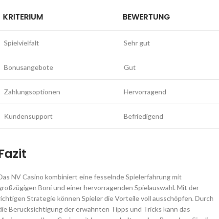
KRITERIUM
BEWERTUNG
Spielvielfalt
Sehr gut
Bonusangebote
Gut
Zahlungsoptionen
Hervorragend
Kundensupport
Befriedigend
Fazit
Das NV Casino kombiniert eine fesselnde Spielerfahrung mit
großzügigen Boni und einer hervorragenden Spielauswahl. Mit der
richtigen Strategie können Spieler die Vorteile voll ausschöpfen. Durch
die Berücksichtigung der erwähnten Tipps und Tricks kann das