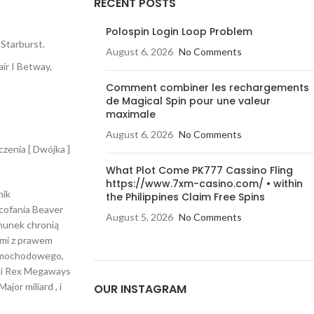
RECENT POSTS
Polospin Login Loop Problem
Starburst.
August 6, 2026
No Comments
ir I Betway,
Comment combiner les rechargements
de Magical Spin pour une valeur
maximale
August 6, 2026
No Comments
zenia [ Dwójka ]
What Plot Come PK777 Cassino Fling
https://www.7xm-casino.com/ • within
nik
the Philippines Claim Free Spins
cofania Beaver
August 5, 2026
No Comments
hunek chronią
ymi z prawem
samochodowego,
ski Rex Megaways
jor miliard , i
OUR INSTAGRAM