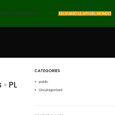
SALVIAMO LE API DEL MONDO
TURO
BLOG
CONTATTACI
CATEGORIES
◦ PL
public
Uncategorized