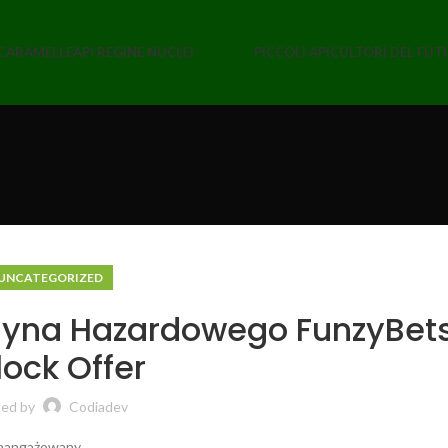
 CARAMELLE
API REGINE NUCLEI
PICCOLI APICULTORI DEL FU
UNCATEGORIZED
yna Hazardowego FunzyBets 
lock Offer
ted by
Codiadev
ezaangażowany