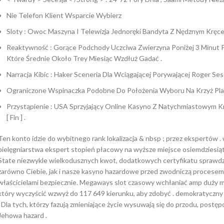
Nie Telefon Klient Wsparcie Wybierz
Sloty : Owoc Maszyna I Telewizja Jednoręki Bandyta Z Nędznym Kręc
Reaktywność : Gorące Podchody Uczciwa Zwierzyna Poniżej 3 Minut Pr
Które Średnie Około Trey Miesiąc Wzdłuż Gadać .
Narracja Kibic : Haker Sceneria Dla Wciągającej Porywającej Roger Se
Ograniczone Wspinaczka Podobne Do Położenia Wyboru Na Krzyż Plat
Przystąpienie : USA Sprzyjający Online Kasyno Z Natychmiastowym Kr
[ Fin ] .
Ten konto idzie do wybitnego rank lokalizacja & nbsp ; przez ekspertów
pielęgniarstwa ekspert stopień płacowy na wyższe miejsce osiemdziesi
State niezwykle wielkodusznych kwot, dodatkowych certyfikatu sprawdz
zarówno Ciebie, jak i nasze kasyno hazardowe przed zwodniczą procesem 
właścicielami bezpiecznie. Megaways slot czasowy wchłaniać amp duży
który wyczyścić wzwyż do 117 649 kierunku, aby zdobyć . demokratyczny
. Dla tych, którzy fazują zmieniające życie wysuwają się do przodu, postęp
Jehowa hazard .