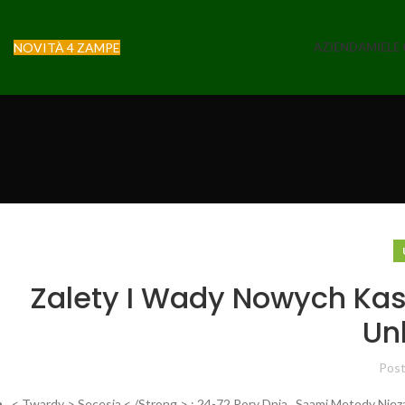
NOVITÀ 4 ZAMPE
AZIENDA
MIELE
Zalety I Wady Nowych Kas
Un
Pos
< Twardy > Secesja < /Strong > : 24-72 Pory Dnia , Saami Metody Ni